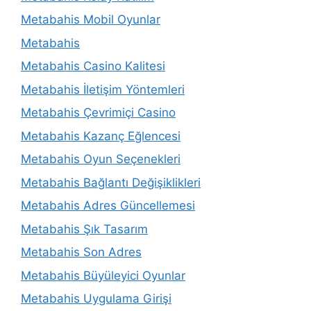
Metabahis Mobil Oyunlar
Metabahis
Metabahis Casino Kalitesi
Metabahis İletişim Yöntemleri
Metabahis Çevrimiçi Casino
Metabahis Kazanç Eğlencesi
Metabahis Oyun Seçenekleri
Metabahis Bağlantı Değişiklikleri
Metabahis Adres Güncellemesi
Metabahis Şık Tasarım
Metabahis Son Adres
Metabahis Büyüleyici Oyunlar
Metabahis Uygulama Girişi