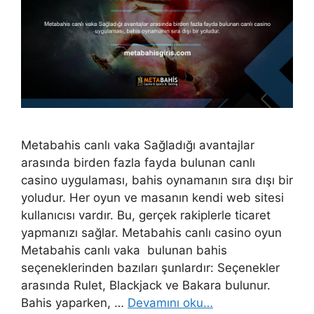
Metabahis canlı vaka Sağladığı avantajlar
arasında birden fazla fayda bulunan canlı
casino uygulaması, bahis oynamanın sıra dışı bir
yoludur. Her oyun ve masanın kendi web sitesi
kullanıcısı vardır. Bu, gerçek rakiplerle ticaret
yapmanızı sağlar. Metabahis canlı casino oyun
Metabahis canlı vaka bulunan bahis
seçeneklerinden bazıları şunlardır: Seçenekler
arasında Rulet, Blackjack ve Bakara bulunur.
Bahis yaparken, …
Devamını oku…