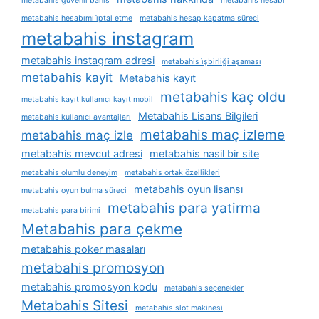
metabahis güvenli bahis
metabahis hesabı
metabahis hesabımı i̇ptal etme
metabahis hesap kapatma süreci
metabahis instagram
metabahis instagram adresi
metabahis i̇şbirliği aşaması
metabahis kayit
Metabahis kayıt
metabahis kaç oldu
metabahis kayıt kullanıcı kayıt mobil
Metabahis Lisans Bilgileri
metabahis kullanıcı avantajları
metabahis maç izleme
metabahis maç izle
metabahis mevcut adresi
metabahis nasil bir site
metabahis olumlu deneyim
metabahis ortak özellikleri
metabahis oyun lisansı
metabahis oyun bulma süreci
metabahis para yatirma
metabahis para birimi
Metabahis para çekme
metabahis poker masaları
metabahis promosyon
metabahis promosyon kodu
metabahis seçenekler
Metabahis Sitesi
metabahis slot makinesi