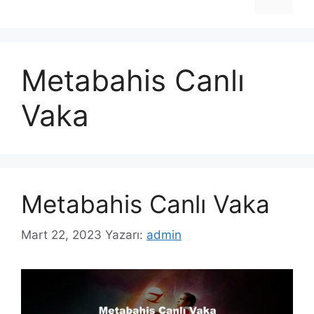
Metabahis Canlı
Vaka
Metabahis Canlı Vaka
Mart 22, 2023
Yazarı:
admin