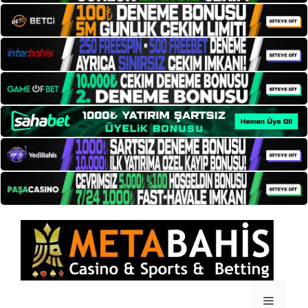
İçeriğe
atla
Menü