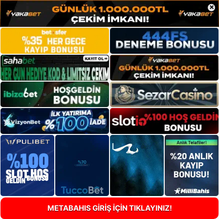
×
METABAHIS GİRİŞ İÇİN TIKLAYINIZ!