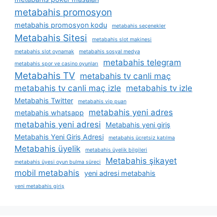
metabahis promosyon
metabahis promosyon kodu
metabahis seçenekler
Metabahis Sitesi
metabahis slot makinesi
metabahis slot oynamak
metabahis sosyal medya
metabahis telegram
metabahis spor ve casino oyunları
Metabahis TV
metabahis tv canli maç
metabahis tv canli maç izle
metabahis tv izle
Metabahis Twitter
metabahis vip puan
metabahis yeni adres
metabahis whatsapp
metabahis yeni adresi
Metabahis yeni giriş
Metabahis Yeni Giriş Adresi
metabahis ücretsiz katılma
Metabahis üyelik
metabahis üyelik bilgileri
Metabahis şikayet
metabahis üyesi oyun bulma süreci
mobil metabahis
yeni adresi metabahis
yeni metabahis giriş