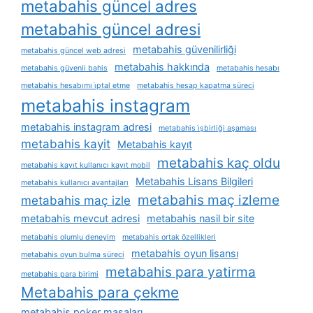
metabahis güncel adres
metabahis güncel adresi
metabahis güvenilirliği
metabahis güncel web adresi
metabahis hakkında
metabahis güvenli bahis
metabahis hesabı
metabahis hesabımı i̇ptal etme
metabahis hesap kapatma süreci
metabahis instagram
metabahis instagram adresi
metabahis i̇şbirliği aşaması
metabahis kayit
Metabahis kayıt
metabahis kaç oldu
metabahis kayıt kullanıcı kayıt mobil
Metabahis Lisans Bilgileri
metabahis kullanıcı avantajları
metabahis maç izleme
metabahis maç izle
metabahis mevcut adresi
metabahis nasil bir site
metabahis olumlu deneyim
metabahis ortak özellikleri
metabahis oyun lisansı
metabahis oyun bulma süreci
metabahis para yatirma
metabahis para birimi
Metabahis para çekme
metabahis poker masaları