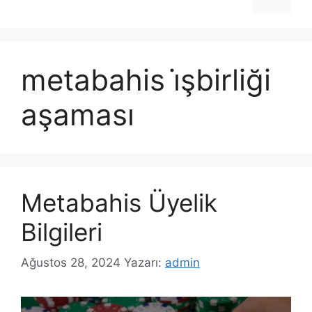
metabahis i̇şbirliği
aşaması
Metabahis Üyelik
Bilgileri
Ağustos 28, 2024
Yazarı:
admin