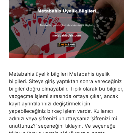
Metabahis üyelik bilgileri Metabahis üyelik
bilgileri. Siteye giriş yaptıktan sonra vereceğiniz
bilgiler doğru olmayabilir. Tipik olarak bu bilgiler,
vazgeçme işlemi sırasında ortaya çıkar, ancak
kayıt ayrıntılarınızı değiştirmek için
yapabileceğiniz birkaç işlem vardır. Kullanıcı
adınızı veya şifrenizi unuttuysanız ‘şifrenizi mi
unuttunuz?’ seçeneğini tıklayın. Ve seçeneğe