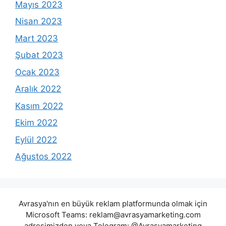
Mayıs 2023
Nisan 2023
Mart 2023
Şubat 2023
Ocak 2023
Aralık 2022
Kasım 2022
Ekim 2022
Eylül 2022
Ağustos 2022
Avrasya'nın en büyük reklam platformunda olmak için
Microsoft Teams:
reklam@avrasyamarketing.com
adresimizden veya Telegram: @Avrasyamarketing