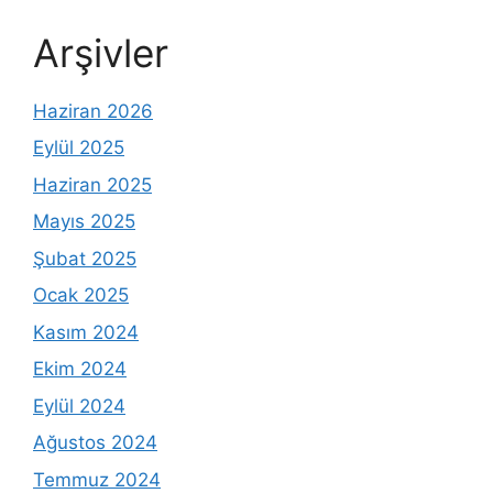
Arşivler
Haziran 2026
Eylül 2025
Haziran 2025
Mayıs 2025
Şubat 2025
Ocak 2025
Kasım 2024
Ekim 2024
Eylül 2024
Ağustos 2024
Temmuz 2024