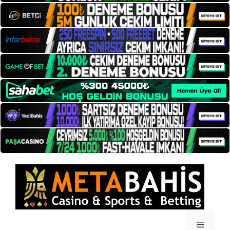
İçeriğe
atla
Menü