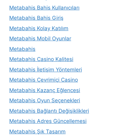
Metabahis Bahis Kullanıcıları
Metabahis Bahis Giriş
Metabahis Kolay Katılım
Metabahis Mobil Oyunlar
Metabahis
Metabahis Casino Kalitesi
Metabahis İletişim Yöntemleri
Metabahis Çevrimiçi Casino
Metabahis Kazanç Eğlencesi
Metabahis Oyun Seçenekleri
Metabahis Bağlantı Değişiklikleri
Metabahis Adres Güncellemesi
Metabahis Şık Tasarım