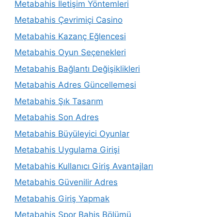
Metabahis İletişim Yöntemleri
Metabahis Çevrimiçi Casino
Metabahis Kazanç Eğlencesi
Metabahis Oyun Seçenekleri
Metabahis Bağlantı Değişiklikleri
Metabahis Adres Güncellemesi
Metabahis Şık Tasarım
Metabahis Son Adres
Metabahis Büyüleyici Oyunlar
Metabahis Uygulama Girişi
Metabahis Kullanıcı Giriş Avantajları
Metabahis Güvenilir Adres
Metabahis Giriş Yapmak
Metabahis Spor Bahis Bölümü