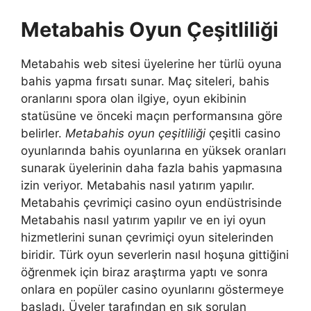
Metabahis Oyun Çeşitliliği
Metabahis web sitesi üyelerine her türlü oyuna
bahis yapma fırsatı sunar. Maç siteleri, bahis
oranlarını spora olan ilgiye, oyun ekibinin
statüsüne ve önceki maçın performansına göre
belirler.
Metabahis oyun çeşitliliği
çeşitli casino
oyunlarında bahis oyunlarına en yüksek oranları
sunarak üyelerinin daha fazla bahis yapmasına
izin veriyor. Metabahis nasıl yatırım yapılır.
Metabahis çevrimiçi casino oyun endüstrisinde
Metabahis nasıl yatırım yapılır ve en iyi oyun
hizmetlerini sunan çevrimiçi oyun sitelerinden
biridir. Türk oyun severlerin nasıl hoşuna gittiğini
öğrenmek için biraz araştırma yaptı ve sonra
onlara en popüler casino oyunlarını göstermeye
başladı. Üyeler tarafından en sık sorulan