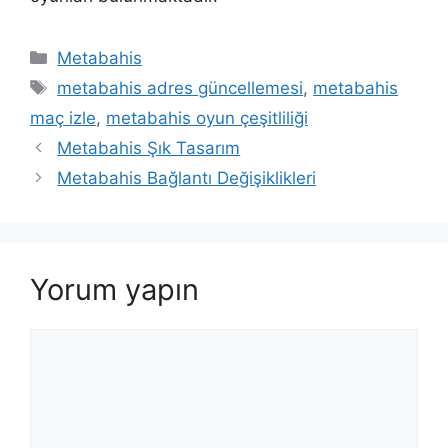
Kategoriler
Metabahis
Etiketler
metabahis adres güncellemesi
,
metabahis
maç izle
,
metabahis oyun çeşitliliği
Yazı
Metabahis Şık Tasarım
dolaşımı
Metabahis Bağlantı Değişiklikleri
Yorum yapın
Yorum