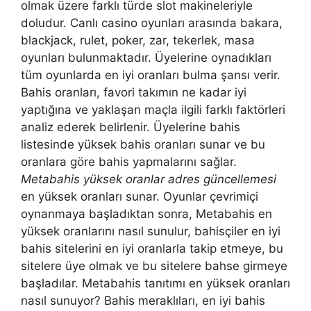
olmak üzere farklı türde slot makineleriyle
doludur. Canlı casino oyunları arasında bakara,
blackjack, rulet, poker, zar, tekerlek, masa
oyunları bulunmaktadır. Üyelerine oynadıkları
tüm oyunlarda en iyi oranları bulma şansı verir.
Bahis oranları, favori takımın ne kadar iyi
yaptığına ve yaklaşan maçla ilgili farklı faktörleri
analiz ederek belirlenir. Üyelerine bahis
listesinde yüksek bahis oranları sunar ve bu
oranlara göre bahis yapmalarını sağlar.
Metabahis yüksek oranlar adres güncellemesi
en yüksek oranları sunar. Oyunlar çevrimiçi
oynanmaya başladıktan sonra, Metabahis en
yüksek oranlarını nasıl sunulur, bahisçiler en iyi
bahis sitelerini en iyi oranlarla takip etmeye, bu
sitelere üye olmak ve bu sitelere bahse girmeye
başladılar. Metabahis tanıtımı en yüksek oranları
nasıl sunuyor? Bahis meraklıları, en iyi bahis