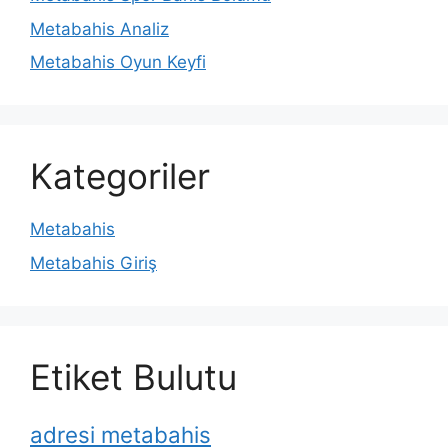
Metabahis Analiz
Metabahis Oyun Keyfi
Kategoriler
Metabahis
Metabahis Giriş
Etiket Bulutu
adresi metabahis