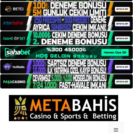
İçeriğe
atla
Menü