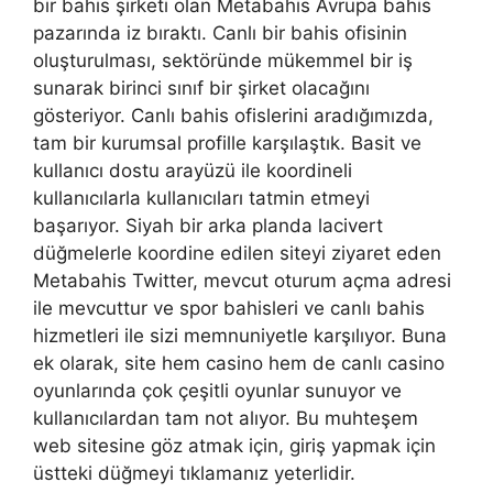
bir bahis şirketi olan Metabahis Avrupa bahis
pazarında iz bıraktı. Canlı bir bahis ofisinin
oluşturulması, sektöründe mükemmel bir iş
sunarak birinci sınıf bir şirket olacağını
gösteriyor. Canlı bahis ofislerini aradığımızda,
tam bir kurumsal profille karşılaştık. Basit ve
kullanıcı dostu arayüzü ile koordineli
kullanıcılarla kullanıcıları tatmin etmeyi
başarıyor. Siyah bir arka planda lacivert
düğmelerle koordine edilen siteyi ziyaret eden
Metabahis Twitter, mevcut oturum açma adresi
ile mevcuttur ve spor bahisleri ve canlı bahis
hizmetleri ile sizi memnuniyetle karşılıyor. Buna
ek olarak, site hem casino hem de canlı casino
oyunlarında çok çeşitli oyunlar sunuyor ve
kullanıcılardan tam not alıyor. Bu muhteşem
web sitesine göz atmak için, giriş yapmak için
üstteki düğmeyi tıklamanız yeterlidir.