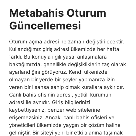
Metabahis Oturum
Güncellemesi
Oturum açma adresi ne zaman değiştirilecektir.
Kullandığımız giriş adresi ülkemizde her hafta
farklı. Bu konuyla ilgili yasal anlaşmalara
baktığımızda, genellikle değişikliklerin taş olarak
ayarlandığını görüyoruz. Kendi ülkenizde
olmayan bir yerde bir şeyler yapmanıza izin
veren bir lisansa sahip olmak kurallara aykırıdır.
Canlı bahis ofisinin adresi, yetkili kurumun
adresi ile aynıdır. Giriş bilgilerinizi
kaybettiyseniz, benzer web sitelerine
erişemezsiniz. Ancak, canlı bahis ofisleri ve
yöneticileri ülkemizde yaygın bir çözüm haline
gelmiştir. Bir siteyi yeni bir etki alanına taşımak