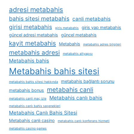
adresi metabahis
bahis sitesi metabahis
canli metabahis
girisi metabahis
giris yap metabahis
giris metabahis
güncel adresi metabahis
güncel metabahis
kayit metabahis
Metabahis
metabahis adres bilgileri
metabahis adresi
metabahis altyapısı
Metabahis bahis
Metabahis bahis sitesi
metabahis bağlantı sorunu
metabahis bahis sitesi hakkında
metabahis canli
metabahis bonus
Metabahis canlı bahis
metabahis canli maç izle
metabahis canlı bahis seçenekleri
Metabahis Canlı Bahis Sitesi
Metabahis canlı casino
metabahis canlı konferans hizmeti
metabahis casino games