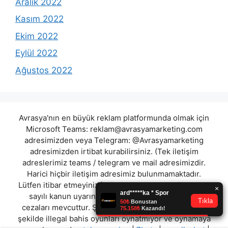
Aralık 2022
Kasım 2022
Ekim 2022
Eylül 2022
Ağustos 2022
Avrasya'nın en büyük reklam platformunda olmak için
Microsoft Teams:
reklam@avrasyamarketing.com
adresimizden veya Telegram: @Avrasyamarketing
adresimizden irtibat kurabilirsiniz. (Tek iletişim
adreslerimiz teams / telegram ve mail adresimizdir.
Harici hiçbir iletişim adresimiz bulunmamaktadır.
Lütfen itibar etmeyiniz.) Türkiye yasalarına göre 7258
sayılı kanun uyarınca yasa dışı bahis oynamanın
cezaları mevcuttur. Şu an bulunduğunuz site hiç bir
şekilde illegal bahis oyunları oynatmıyor ve oynamaya