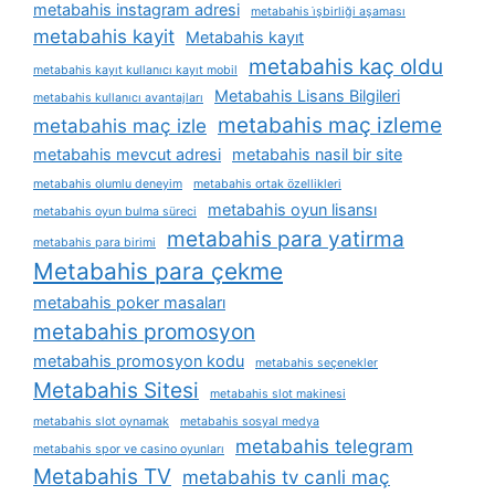
metabahis instagram adresi
metabahis i̇şbirliği aşaması
metabahis kayit
Metabahis kayıt
metabahis kaç oldu
metabahis kayıt kullanıcı kayıt mobil
Metabahis Lisans Bilgileri
metabahis kullanıcı avantajları
metabahis maç izleme
metabahis maç izle
metabahis mevcut adresi
metabahis nasil bir site
metabahis olumlu deneyim
metabahis ortak özellikleri
metabahis oyun lisansı
metabahis oyun bulma süreci
metabahis para yatirma
metabahis para birimi
Metabahis para çekme
metabahis poker masaları
metabahis promosyon
metabahis promosyon kodu
metabahis seçenekler
Metabahis Sitesi
metabahis slot makinesi
metabahis slot oynamak
metabahis sosyal medya
metabahis telegram
metabahis spor ve casino oyunları
Metabahis TV
metabahis tv canli maç