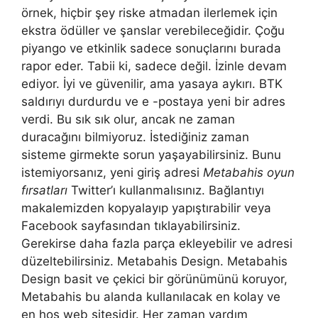
örnek, hiçbir şey riske atmadan ilerlemek için
ekstra ödüller ve şanslar verebileceğidir. Çoğu
piyango ve etkinlik sadece sonuçlarını burada
rapor eder. Tabii ki, sadece değil. İzinle devam
ediyor. İyi ve güvenilir, ama yasaya aykırı. BTK
saldırıyı durdurdu ve e -postaya yeni bir adres
verdi. Bu sık sık olur, ancak ne zaman
duracağını bilmiyoruz. İstediğiniz zaman
sisteme girmekte sorun yaşayabilirsiniz. Bunu
istemiyorsanız, yeni giriş adresi
Metabahis oyun
fırsatları
Twitter’ı kullanmalısınız. Bağlantıyı
makalemizden kopyalayıp yapıştırabilir veya
Facebook sayfasından tıklayabilirsiniz.
Gerekirse daha fazla parça ekleyebilir ve adresi
düzeltebilirsiniz. Metabahis Design. Metabahis
Design basit ve çekici bir görünümünü koruyor,
Metabahis bu alanda kullanılacak en kolay ve
en hoş web sitesidir. Her zaman yardım