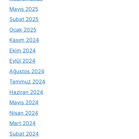
Mayıs 2025
Şubat 2025
Ocak 2025
Kasım 2024
Ekim 2024
Eylül 2024
Ağustos 2024
Temmuz 2024
Haziran 2024
Mayıs 2024
Nisan 2024
Mart 2024
Şubat 2024