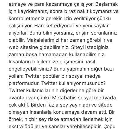
etmeye ve para kazanmaya çalışıyor. Başlamak
için kaydolmanız, sonra biraz nakit koymanız ve
kontrol etmeniz gerekir. İzin verilmiyor çünkü
çalışmıyor. Hareket ediyorlar ve yeni sayılar
alıyorlar. Bunu bilmiyorsanız, erişim sorunlarınız
olabilir. Makalelerimizi her zaman görebilir ve
web sitesine gidebilirsiniz. Siteyi istediğiniz
zaman boşa harcamadan kullanabilirsiniz.
İnsanların bilgilerinize erişmesini nasıl
engelleyebilirsiniz? Bunu yapmanın diğer bazı
yolları: Twitter popüler bir sosyal medya
platformudur. Twitter kullanıyor musunuz?
Twitter kullanıcılarının diğerlerine göre bir
avantajı var çünkü Metabahis sosyal medyada
çok aktif. Birden fazla şey yayınladı ve sitede
olmayan insanlarla konuşmaya devam etti. Bir
örnek, hiçbir şey riske atmadan ilerlemek için
ekstra ödüller ve şanslar verebileceğidir. Çoğu