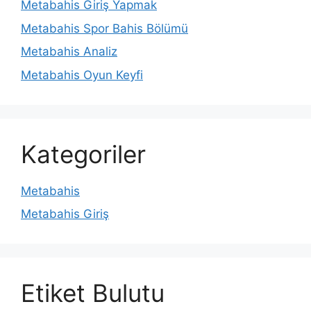
Metabahis Giriş Yapmak
Metabahis Spor Bahis Bölümü
Metabahis Analiz
Metabahis Oyun Keyfi
Kategoriler
Metabahis
Metabahis Giriş
Etiket Bulutu