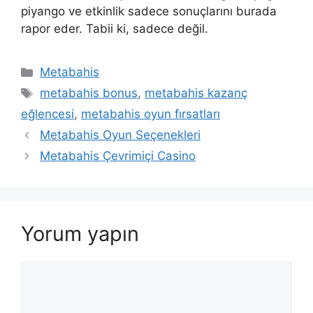
piyango ve etkinlik sadece sonuçlarını burada
rapor eder. Tabii ki, sadece değil.
Kategoriler
Metabahis
Etiketler
metabahis bonus
,
metabahis kazanç
eğlencesi
,
metabahis oyun fırsatları
Yazı
Metabahis Oyun Seçenekleri
dolaşımı
Metabahis Çevrimiçi Casino
Yorum yapın
Yorum