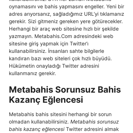
oynamasını ve bahis yapmasını engeller. Yeni bir
adres arıyorsanız, sağladığımız URL’yi tıklamanız
gerekir. Sizi gitmeniz gereken yere götürecekler.
Herhangi bir araç web sitesine hızlı bir şekilde
yazmayın. Metabahis.Com adresindeki web
sitesine giriş yapmak için Twitter’ı
kullanabilirsiniz. İnsanları sahte bilgilerle
kandıran bazı web siteleri çok hızlı büyüdü.
Hükümetin onayladığı Twitter adresini
kullanmanız gerekir.
Metabahis Sorunsuz Bahis
Kazanç Eğlencesi
Metabahis bahis sitesini herhangi bir sorun
olmadan kullanabilirsiniz.
Metabahis sorunsuz
bahis kazanç eğlencesi
Twitter adresini almak