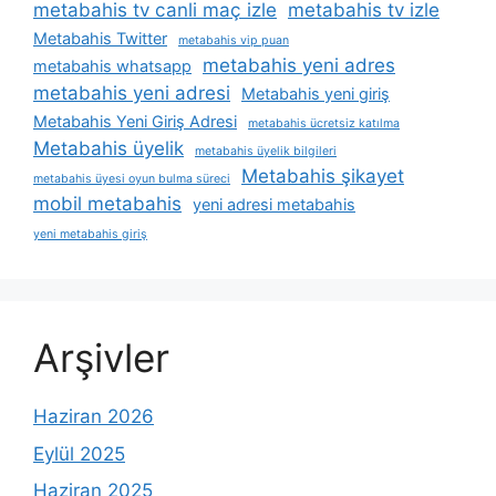
metabahis tv canli maç izle
metabahis tv izle
Metabahis Twitter
metabahis vip puan
metabahis yeni adres
metabahis whatsapp
metabahis yeni adresi
Metabahis yeni giriş
Metabahis Yeni Giriş Adresi
metabahis ücretsiz katılma
Metabahis üyelik
metabahis üyelik bilgileri
Metabahis şikayet
metabahis üyesi oyun bulma süreci
mobil metabahis
yeni adresi metabahis
yeni metabahis giriş
Arşivler
Haziran 2026
Eylül 2025
Haziran 2025