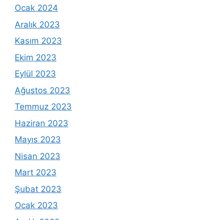
Ocak 2024
Aralık 2023
Kasım 2023
Ekim 2023
Eylül 2023
Ağustos 2023
Temmuz 2023
Haziran 2023
Mayıs 2023
Nisan 2023
Mart 2023
Şubat 2023
Ocak 2023