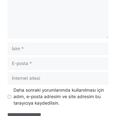
İsim
E-
posta
İnternet
sitesi
Daha sonraki yorumlarımda kullanılması için
adım, e-posta adresim ve site adresim bu
tarayıcıya kaydedilsin.