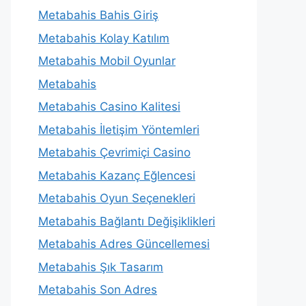
Metabahis Bahis Giriş
Metabahis Kolay Katılım
Metabahis Mobil Oyunlar
Metabahis
Metabahis Casino Kalitesi
Metabahis İletişim Yöntemleri
Metabahis Çevrimiçi Casino
Metabahis Kazanç Eğlencesi
Metabahis Oyun Seçenekleri
Metabahis Bağlantı Değişiklikleri
Metabahis Adres Güncellemesi
Metabahis Şık Tasarım
Metabahis Son Adres