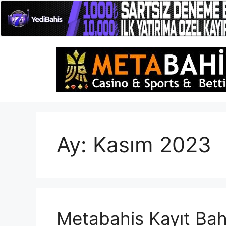
İçeriğe
atla
Ay:
Kasım 2023
Metabahis Kayıt Bahi