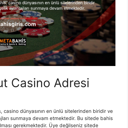
t Casino Adresi
casino dünyasının en ünlü sitelerinden biridir ve
ajları sunmaya devam etmektedir. Bu sitede bahis
 olması gerekmektedir. Üye değilseniz sitede