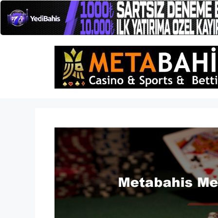
İçeriğe
atla