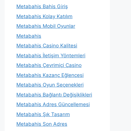
Metabahis Bahis Giriş
Metabahis Kolay Katılım
Metabahis Mobil Oyunlar
Metabahis
Metabahis Casino Kalitesi
Metabahis İletişim Yöntemleri
Metabahis Çevrimiçi Casino
Metabahis Kazanç Eğlencesi
Metabahis Oyun Seçenekleri
Metabahis Bağlantı Değişiklikleri
Metabahis Adres Güncellemesi
Metabahis Şık Tasarım
Metabahis Son Adres