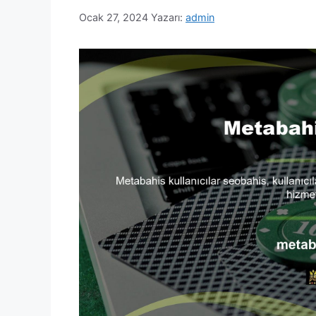
Ocak 27, 2024
Yazarı:
admin