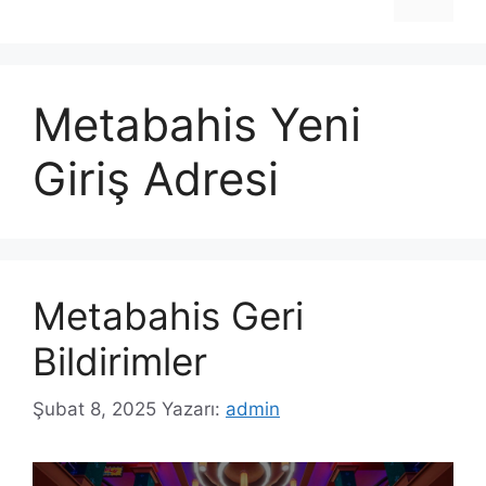
Metabahis Yeni
Giriş Adresi
Metabahis Geri
Bildirimler
Şubat 8, 2025
Yazarı:
admin