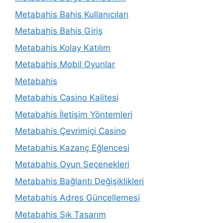
Metabahis Bahis Kullanıcıları
Metabahis Bahis Giriş
Metabahis Kolay Katılım
Metabahis Mobil Oyunlar
Metabahis
Metabahis Casino Kalitesi
Metabahis İletişim Yöntemleri
Metabahis Çevrimiçi Casino
Metabahis Kazanç Eğlencesi
Metabahis Oyun Seçenekleri
Metabahis Bağlantı Değişiklikleri
Metabahis Adres Güncellemesi
Metabahis Şık Tasarım