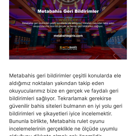
Metabahis geri bildirimler çeşitli konularda ele
aldığımız noktaları yakından takip eden
okuyucularımız bize en gerçek ve faydalı geri
bildirimleri sağlıyor. Tekrarlamak gerekirse
güvenilir bahis siteleri bulmanın en iyi yolu geri
bildirimleri ve şikayetleri iyice incelemektir.
Bununla birlikte, Metabahis rulet oyunu
incelemelerinin gerçeklikle ne ölçüde uyumlu