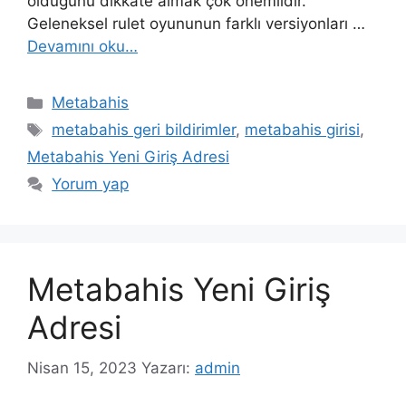
olduğunu dikkate almak çok önemlidir.
Geleneksel rulet oyununun farklı versiyonları …
Devamını oku…
Kategoriler
Metabahis
Etiketler
metabahis geri bildirimler
,
metabahis girisi
,
Metabahis Yeni Giriş Adresi
Yorum yap
Metabahis Yeni Giriş
Adresi
Nisan 15, 2023
Yazarı:
admin