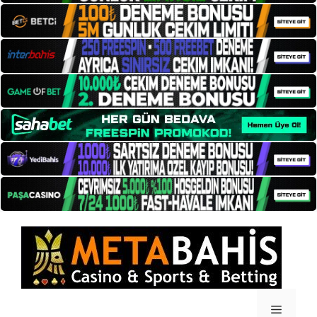
İçeriğe
atla
Menü