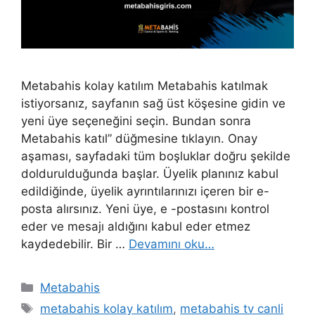
Metabahis kolay katılım Metabahis katılmak
istiyorsanız, sayfanın sağ üst köşesine gidin ve
yeni üye seçeneğini seçin. Bundan sonra
Metabahis katıl” düğmesine tıklayın. Onay
aşaması, sayfadaki tüm boşluklar doğru şekilde
doldurulduğunda başlar. Üyelik planınız kabul
edildiğinde, üyelik ayrıntılarınızı içeren bir e-
posta alırsınız. Yeni üye, e -postasını kontrol
eder ve mesajı aldığını kabul eder etmez
kaydedebilir. Bir …
Devamını oku…
Kategoriler
Metabahis
Etiketler
metabahis kolay katılım
,
metabahis tv canli