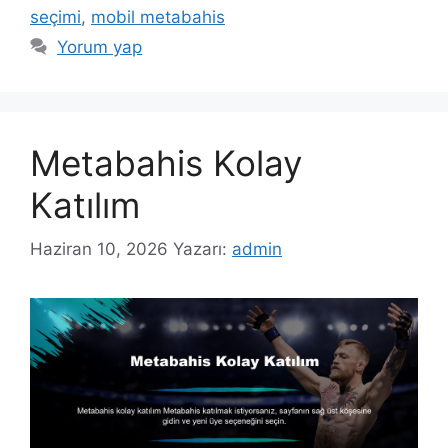
seçimi
,
mobil metabahis
Yorum yap
Metabahis Kolay
Katılım
Haziran 10, 2026
Yazarı:
admin