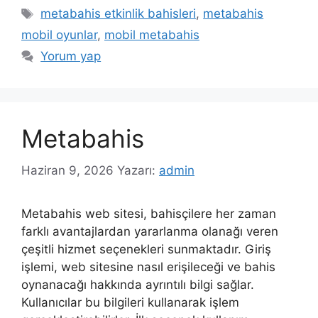
Etiketler
metabahis etkinlik bahisleri
,
metabahis
mobil oyunlar
,
mobil metabahis
Yorum yap
Metabahis
Haziran 9, 2026
Yazarı:
admin
Metabahis web sitesi, bahisçilere her zaman
farklı avantajlardan yararlanma olanağı veren
çeşitli hizmet seçenekleri sunmaktadır. Giriş
işlemi, web sitesine nasıl erişileceği ve bahis
oynanacağı hakkında ayrıntılı bilgi sağlar.
Kullanıcılar bu bilgileri kullanarak işlem