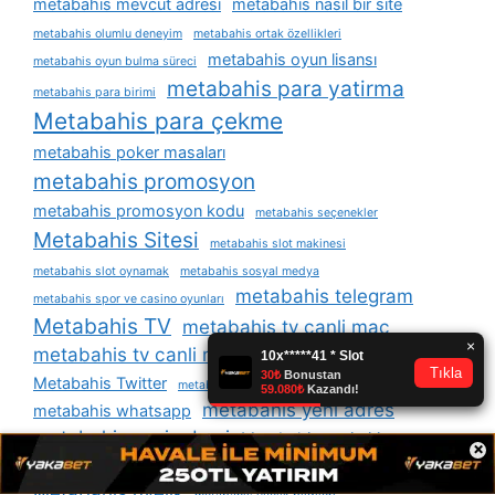
metabahis mevcut adresi
metabahis nasil bir site
metabahis olumlu deneyim
metabahis ortak özellikleri
metabahis oyun lisansı
metabahis oyun bulma süreci
metabahis para yatirma
metabahis para birimi
Metabahis para çekme
metabahis poker masaları
metabahis promosyon
metabahis promosyon kodu
metabahis seçenekler
Metabahis Sitesi
metabahis slot makinesi
metabahis slot oynamak
metabahis sosyal medya
metabahis telegram
metabahis spor ve casino oyunları
Metabahis TV
metabahis tv canli maç
metabahis tv canli maç izle
metabahis tv izle
Metabahis Twitter
metabahis vip puan
metabahis yeni adres
metabahis whatsapp
metabahis yeni adresi
Metabahis yeni giriş
×
Metabahis Yeni Giriş Adresi
metabahis ücretsiz katılma
Metabahis üyelik