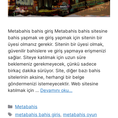
Metabahis bahis giriş Metabahis bahis sitesine
bahis yapmak ve giriş yapmak için sitenin bir
üyesi olmanız gerekir. Sitenin bir üyesi olmak,
güvenilir bahislere ve giriş yapmaya erişmenizi
sağlar. Siteye katılmak için uzun süre
beklemeniz gerekmeyecek, çünkü sadece
birkaç dakika sürüyor. Site, diğer bazı bahis
sitelerinin aksine, herhangi bir belge
göndermenizi istemeyecektir. Web sitesine
katılmak için …
Devamını oku…
Kategoriler
Metabahis
Etiketler
metabahis bahis giriş
,
metabahis oyun