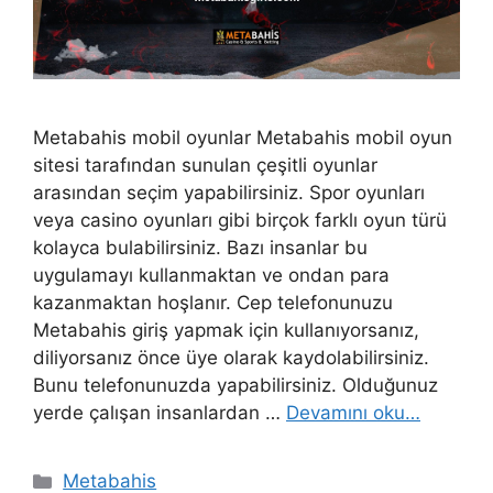
Metabahis mobil oyunlar Metabahis mobil oyun
sitesi tarafından sunulan çeşitli oyunlar
arasından seçim yapabilirsiniz. Spor oyunları
veya casino oyunları gibi birçok farklı oyun türü
kolayca bulabilirsiniz. Bazı insanlar bu
uygulamayı kullanmaktan ve ondan para
kazanmaktan hoşlanır. Cep telefonunuzu
Metabahis giriş yapmak için kullanıyorsanız,
diliyorsanız önce üye olarak kaydolabilirsiniz.
Bunu telefonunuzda yapabilirsiniz. Olduğunuz
yerde çalışan insanlardan …
Devamını oku…
Kategoriler
Metabahis