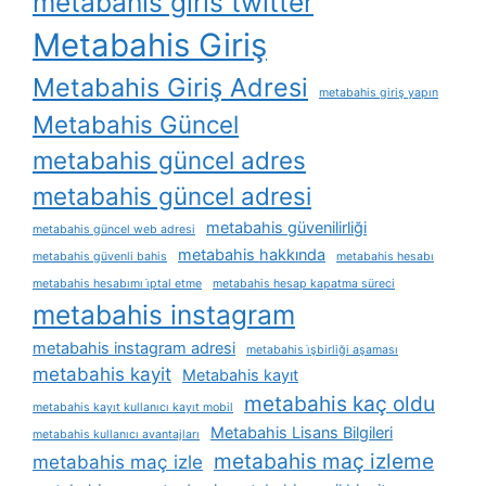
metabahis giris twitter
Metabahis Giriş
Metabahis Giriş Adresi
metabahis giriş yapın
Metabahis Güncel
metabahis güncel adres
metabahis güncel adresi
metabahis güvenilirliği
metabahis güncel web adresi
metabahis hakkında
metabahis güvenli bahis
metabahis hesabı
metabahis hesabımı i̇ptal etme
metabahis hesap kapatma süreci
metabahis instagram
metabahis instagram adresi
metabahis i̇şbirliği aşaması
metabahis kayit
Metabahis kayıt
metabahis kaç oldu
metabahis kayıt kullanıcı kayıt mobil
Metabahis Lisans Bilgileri
metabahis kullanıcı avantajları
metabahis maç izleme
metabahis maç izle