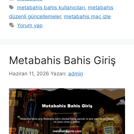
Etiketler
metabahis bahis kullanıcıları
,
metabahis
düzenli güncellemeler
,
metabahis maç izle
Yorum yap
Metabahis Bahis Giriş
Haziran 11, 2026
Yazarı:
admin