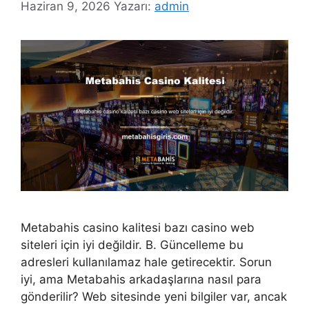
Haziran 9, 2026
Yazarı:
admin
Metabahis casino kalitesi bazı casino web
siteleri için iyi değildir. B. Güncelleme bu
adresleri kullanılamaz hale getirecektir. Sorun
iyi, ama Metabahis arkadaşlarına nasıl para
gönderilir? Web sitesinde yeni bilgiler var, ancak