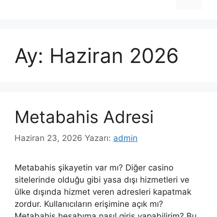
Ay:
Haziran 2026
Metabahis Adresi
Haziran 23, 2026
Yazarı:
admin
Metabahis şikayetin var mı? Diğer casino
sitelerinde olduğu gibi yasa dışı hizmetleri ve
ülke dışında hizmet veren adresleri kapatmak
zordur. Kullanıcıların erişimine açık mı?
Metabahis hesabıma nasıl giriş yapabilirim? Bu