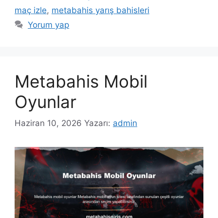
maç izle
,
metabahis yarış bahisleri
Yorum yap
Metabahis Mobil
Oyunlar
Haziran 10, 2026
Yazarı:
admin