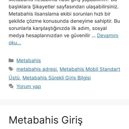
başlıklara Şikayetler sayfasından ulaşabilirsiniz.
Metabahis lisanslama ekibi sorunları hızlı bir
şekilde çözme konusunda deneyime sahiptir. Bu
sorunlarla karşılaştığınızda ilk adım, sosyal
medya hesaplarınızdan ve güvenilir …
Devamını
oku…
Kategoriler
Metabahis
Etiketler
metabahis adresi
,
Metabahis Mobil Standart
Üstü
,
Metabahis Sürekli Giriş Bilgisi
Yorum yap
Metabahis Giriş