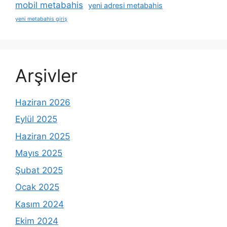
mobil metabahis
yeni adresi metabahis
yeni metabahis giriş
Arşivler
Haziran 2026
Eylül 2025
Haziran 2025
Mayıs 2025
Şubat 2025
Ocak 2025
Kasım 2024
Ekim 2024