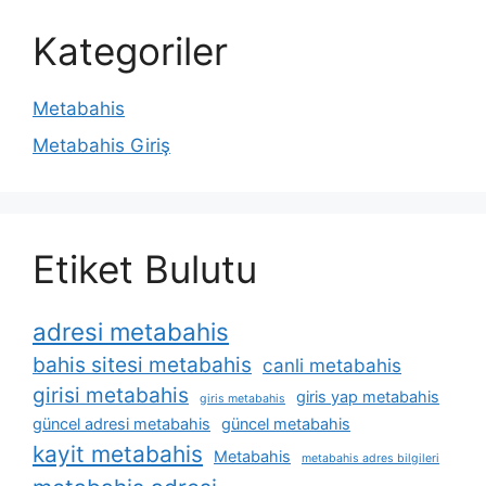
Kategoriler
Metabahis
Metabahis Giriş
Etiket Bulutu
adresi metabahis
bahis sitesi metabahis
canli metabahis
girisi metabahis
giris yap metabahis
giris metabahis
güncel adresi metabahis
güncel metabahis
kayit metabahis
Metabahis
metabahis adres bilgileri