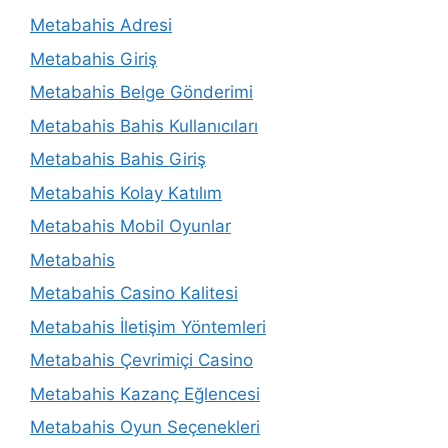
Metabahis Adresi
Metabahis Giriş
Metabahis Belge Gönderimi
Metabahis Bahis Kullanıcıları
Metabahis Bahis Giriş
Metabahis Kolay Katılım
Metabahis Mobil Oyunlar
Metabahis
Metabahis Casino Kalitesi
Metabahis İletişim Yöntemleri
Metabahis Çevrimiçi Casino
Metabahis Kazanç Eğlencesi
Metabahis Oyun Seçenekleri