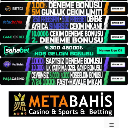
İçeriğe
atla
Menü