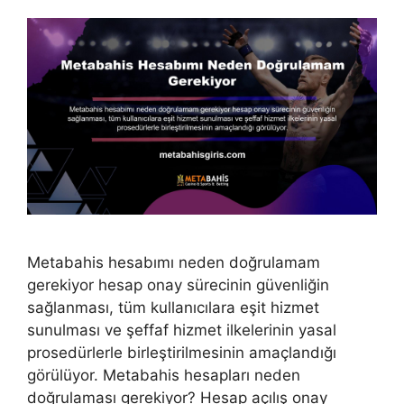
Metabahis hesabımı neden doğrulamam
gerekiyor hesap onay sürecinin güvenliğin
sağlanması, tüm kullanıcılara eşit hizmet
sunulması ve şeffaf hizmet ilkelerinin yasal
prosedürlerle birleştirilmesinin amaçlandığı
görülüyor. Metabahis hesapları neden
doğrulaması gerekiyor? Hesap açılış onay