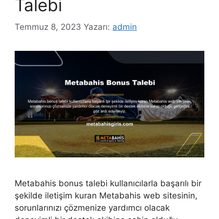
Talebi
Temmuz 8, 2023
Yazarı:
admin
Metabahis bonus talebi kullanıcılarla başarılı bir
şekilde iletişim kuran Metabahis web sitesinin,
sorunlarınızı çözmenize yardımcı olacak