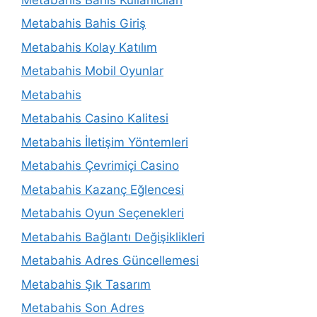
Metabahis Bahis Giriş
Metabahis Kolay Katılım
Metabahis Mobil Oyunlar
Metabahis
Metabahis Casino Kalitesi
Metabahis İletişim Yöntemleri
Metabahis Çevrimiçi Casino
Metabahis Kazanç Eğlencesi
Metabahis Oyun Seçenekleri
Metabahis Bağlantı Değişiklikleri
Metabahis Adres Güncellemesi
Metabahis Şık Tasarım
Metabahis Son Adres