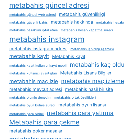
metabahis güncel adresi
metabahis güvenilirliği
metabahis güncel web adresi
metabahis hakkında
metabahis güvenli bahis
metabahis hesabı
metabahis hesabımı i̇ptal etme
metabahis hesap kapatma süreci
metabahis instagram
metabahis instagram adresi
metabahis i̇şbirliği aşaması
metabahis kayit
Metabahis kayıt
metabahis kaç oldu
metabahis kayıt kullanıcı kayıt mobil
Metabahis Lisans Bilgileri
metabahis kullanıcı avantajları
metabahis maç izleme
metabahis maç izle
metabahis mevcut adresi
metabahis nasil bir site
metabahis olumlu deneyim
metabahis ortak özellikleri
metabahis oyun lisansı
metabahis oyun bulma süreci
metabahis para yatirma
metabahis para birimi
Metabahis para çekme
metabahis poker masaları
metabahis promosyon