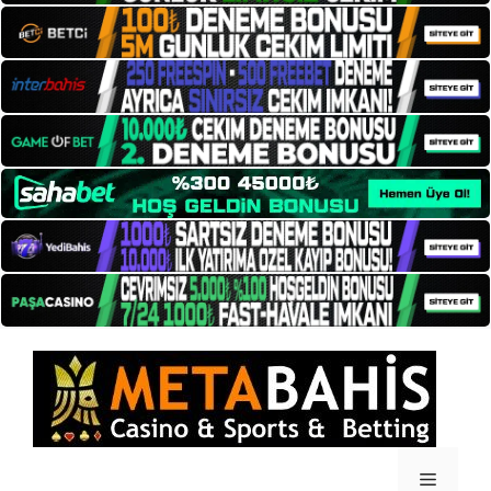
İçeriğe
atla
Menü