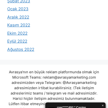
Şubat 2023
Ocak 2023
Aralık 2022
Kasım 2022
Ekim 2022
Eylül 2022
Ağustos 2022
Avrasya'nın en büyük reklam platformunda olmak için
Microsoft Teams:
reklam@avrasyamarketing.com
adresimizden veya Telegram: @Avrasyamarketing
adresimizden irtibat kurabilirsiniz. (Tek iletişim
adreslerimiz teams / telegram ve mail adresimizdir.
Harici hiçbir iletişim adresimiz bulunmamaktadır.
Lütfen itibar etmeyiniz.) Türkiye yasalarına göre 7258