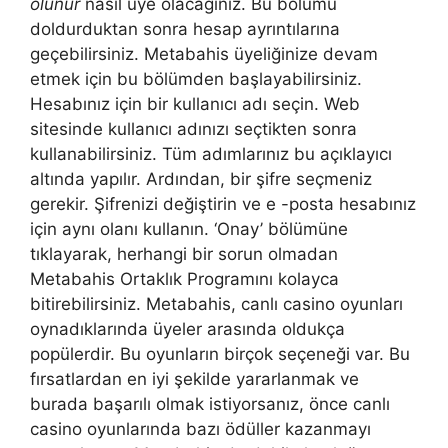
olunur
nasıl üye olacağınız. Bu bölümü
doldurduktan sonra hesap ayrıntılarına
geçebilirsiniz. Metabahis üyeliğinize devam
etmek için bu bölümden başlayabilirsiniz.
Hesabınız için bir kullanıcı adı seçin. Web
sitesinde kullanıcı adınızı seçtikten sonra
kullanabilirsiniz. Tüm adımlarınız bu açıklayıcı
altında yapılır. Ardından, bir şifre seçmeniz
gerekir. Şifrenizi değiştirin ve e -posta hesabınız
için aynı olanı kullanın. ‘Onay’ bölümüne
tıklayarak, herhangi bir sorun olmadan
Metabahis Ortaklık Programını kolayca
bitirebilirsiniz. Metabahis, canlı casino oyunları
oynadıklarında üyeler arasında oldukça
popülerdir. Bu oyunların birçok seçeneği var. Bu
fırsatlardan en iyi şekilde yararlanmak ve
burada başarılı olmak istiyorsanız, önce canlı
casino oyunlarında bazı ödüller kazanmayı