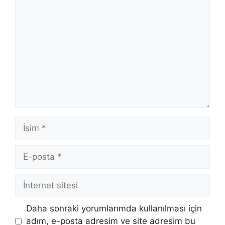
Yorum
İsim
E-
posta
İnternet
sitesi
Daha sonraki yorumlarımda kullanılması için
adım, e-posta adresim ve site adresim bu