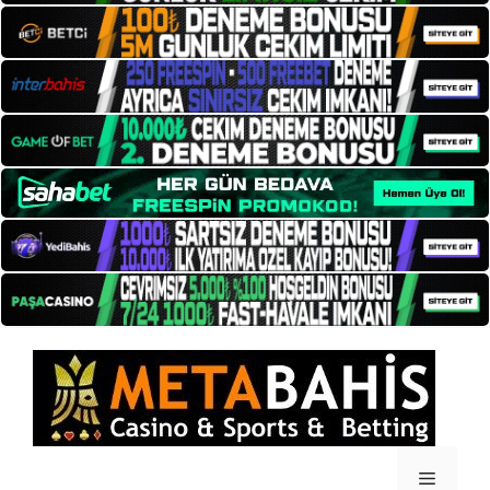
İçeriğe
atla
Menü