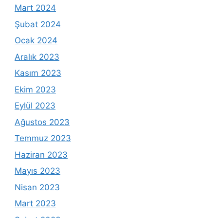
Mart 2024
Şubat 2024
Ocak 2024
Aralık 2023
Kasım 2023
Ekim 2023
Eylül 2023
Ağustos 2023
Temmuz 2023
Haziran 2023
Mayıs 2023
Nisan 2023
Mart 2023