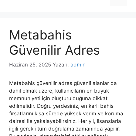
Metabahis
Güvenilir Adres
Haziran 25, 2025
Yazarı:
admin
Metabahis güvenilir adres güvenli alanlar da
dahil olmak üzere, kullanıcıların en büyük
memnuniyeti için oluşturulduğuna dikkat
edilmelidir. Doğru yerdesiniz, en karlı bahis
fırsatlarını kısa sürede yüksek verim ve koruma
dairesi ile yakalayabilirsiniz. Her yıl, lisanslarla
ilgili gerekli tüm doğrulama zamanında yapılır.