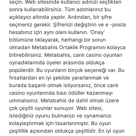
seçin. Web sitesinde kullanıcı adınızı seçtikten
sonra kullanabilirsiniz. Tüm adımlarınız bu
açıklayıcı altında yapılır. Ardından, bir şifre
seçmeniz gerekir. Şifrenizi değiştirin ve e -posta
hesabınız için aynı olanı kullanın. ‘Onay’
bölümüne tıklayarak, herhangi bir sorun
olmadan Metabahis Ortaklık Programını kolayca
bitirebilirsiniz. Metabahis, canlı casino oyunları
oynadıklarında üyeler arasında oldukça
popülerdir. Bu oyunların birçok seçeneği var. Bu
fırsatlardan en iyi şekilde yararlanmak ve
burada başarılı olmak istiyorsanız, önce canlı
casino oyunlarında bazı ödüller kazanmayı
ummalısınız. Metabahis de dahil olmak üzere
çok çeşitli oyunlar sunuyor. Web sitesi,
istediğiniz oyunu bulmanızı ve oynamanızı
kolaylaştırmak için tasarlanmıştır. Bu oyun
çeşitlilik açısından oldukça çeşitlidir. En iyi oyun