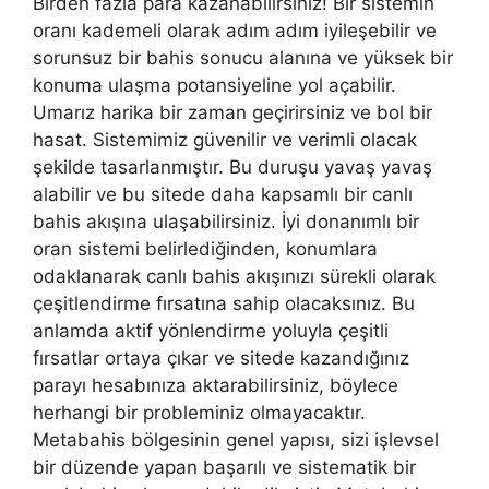
Birden fazla para kazanabilirsiniz! Bir sistemin
oranı kademeli olarak adım adım iyileşebilir ve
sorunsuz bir bahis sonucu alanına ve yüksek bir
konuma ulaşma potansiyeline yol açabilir.
Umarız harika bir zaman geçirirsiniz ve bol bir
hasat. Sistemimiz güvenilir ve verimli olacak
şekilde tasarlanmıştır. Bu duruşu yavaş yavaş
alabilir ve bu sitede daha kapsamlı bir canlı
bahis akışına ulaşabilirsiniz. İyi donanımlı bir
oran sistemi belirlediğinden, konumlara
odaklanarak canlı bahis akışınızı sürekli olarak
çeşitlendirme fırsatına sahip olacaksınız. Bu
anlamda aktif yönlendirme yoluyla çeşitli
fırsatlar ortaya çıkar ve sitede kazandığınız
parayı hesabınıza aktarabilirsiniz, böylece
herhangi bir probleminiz olmayacaktır.
Metabahis bölgesinin genel yapısı, sizi işlevsel
bir düzende yapan başarılı ve sistematik bir