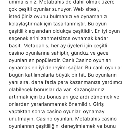
ummalısınız. Metabahis de dahil olmak üzere
çok çeşitli oyunlar sunuyor. Web sitesi,
istediğiniz oyunu bulmanızı ve oynamanızı
kolaylaştırmak için tasarlanmıştır. Bu oyun
çeşitlilik açısından oldukça çeşitlidir. En iyi oyun
seçeneklerini zahmetsizce oynamak kadar
basit. Metabahis, her ay üyeleri için çeşitli
casino oyunlarına sahiptir, gündüz ve gece
oyunları en popülerdir. Canlı Casino oyunları
oynamak en iyi deneyimi sağlar. Bu canlı oyunlar
bugün katılımcılarla büyük bir hit. Bu oyunların
yanı sıra, daha fazla para kazanmanıza yardımcı
olabilecek bonuslar da var. Kazançlarınızı
artırmak için bu bonusları göz ardı etmemek ve
onlardan yararlanmamak önemlidir. Giriş
yaptıktan sonra casino oyunları oynamayı
unutmayın. Casino oyunları, Metabahis casino
oyunlarının çeşitliliğini deneyimlemek ve bunu