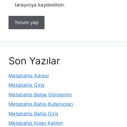
tarayıcıya kaydedilsin.
Son Yazılar
Metabahis Adresi
Metabahis Giriş
Metabahis Belge Gönderimi
Metabahis Bahis Kullanıcıları
Metabahis Bahis Giriş
Metabahis Kolay Katılım