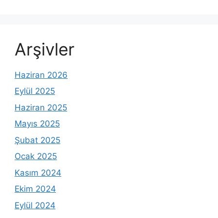
Arşivler
Haziran 2026
Eylül 2025
Haziran 2025
Mayıs 2025
Şubat 2025
Ocak 2025
Kasım 2024
Ekim 2024
Eylül 2024