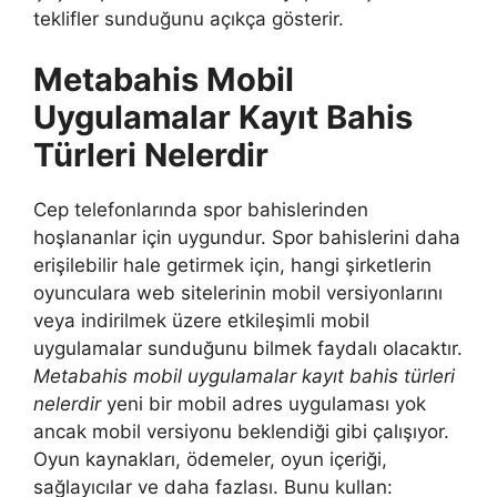
teklifler sunduğunu açıkça gösterir.
Metabahis Mobil
Uygulamalar Kayıt Bahis
Türleri Nelerdir
Cep telefonlarında spor bahislerinden
hoşlananlar için uygundur. Spor bahislerini daha
erişilebilir hale getirmek için, hangi şirketlerin
oyunculara web sitelerinin mobil versiyonlarını
veya indirilmek üzere etkileşimli mobil
uygulamalar sunduğunu bilmek faydalı olacaktır.
Metabahis mobil uygulamalar kayıt bahis türleri
nelerdir
yeni bir mobil adres uygulaması yok
ancak mobil versiyonu beklendiği gibi çalışıyor.
Oyun kaynakları, ödemeler, oyun içeriği,
sağlayıcılar ve daha fazlası. Bunu kullan: