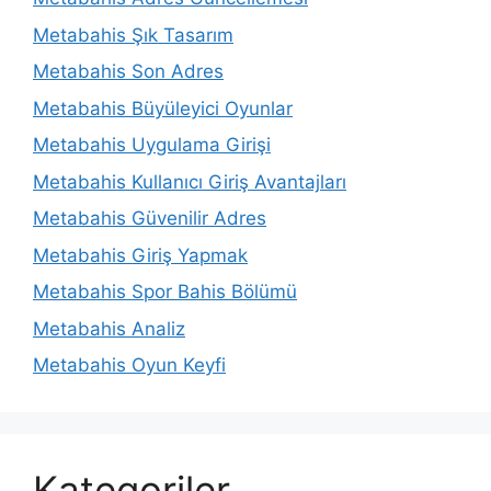
Metabahis Şık Tasarım
Metabahis Son Adres
Metabahis Büyüleyici Oyunlar
Metabahis Uygulama Girişi
Metabahis Kullanıcı Giriş Avantajları
Metabahis Güvenilir Adres
Metabahis Giriş Yapmak
Metabahis Spor Bahis Bölümü
Metabahis Analiz
Metabahis Oyun Keyfi
Kategoriler