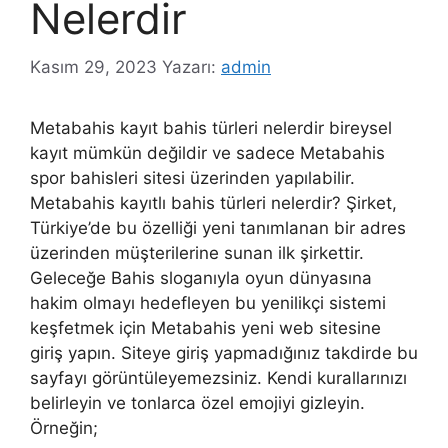
Nelerdir
Kasım 29, 2023
Yazarı:
admin
Metabahis kayıt bahis türleri nelerdir bireysel
kayıt mümkün değildir ve sadece Metabahis
spor bahisleri sitesi üzerinden yapılabilir.
Metabahis kayıtlı bahis türleri nelerdir? Şirket,
Türkiye’de bu özelliği yeni tanımlanan bir adres
üzerinden müşterilerine sunan ilk şirkettir.
Geleceğe Bahis sloganıyla oyun dünyasına
hakim olmayı hedefleyen bu yenilikçi sistemi
keşfetmek için Metabahis yeni web sitesine
giriş yapın. Siteye giriş yapmadığınız takdirde bu
sayfayı görüntüleyemezsiniz. Kendi kurallarınızı
belirleyin ve tonlarca özel emojiyi gizleyin.
Örneğin;