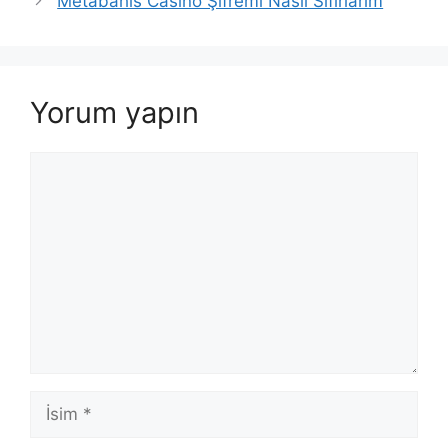
Metabahis Casino Şifremi Nasıl Sıfırlarım
Yorum yapın
Yorum
İsim