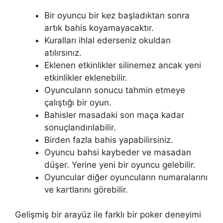
Bir oyuncu bir kez başladıktan sonra
artık bahis koyamayacaktır.
Kuralları ihlal ederseniz okuldan
atılırsınız.
Eklenen etkinlikler silinemez ancak yeni
etkinlikler eklenebilir.
Oyuncuların sonucu tahmin etmeye
çalıştığı bir oyun.
Bahisler masadaki son maça kadar
sonuçlandırılabilir.
Birden fazla bahis yapabilirsiniz.
Oyuncu bahsi kaybeder ve masadan
düşer. Yerine yeni bir oyuncu gelebilir.
Oyuncular diğer oyuncuların numaralarını
ve kartlarını görebilir.
Gelişmiş bir arayüz ile farklı bir poker deneyimi