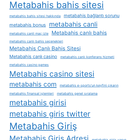
Metabahis bahis sitesi
metabahis bağlantı sorunu
metabahis bahis sitesi hakkında
metabahis canli
metabahis bonus
Metabahis canlı bahis
metabahis canli maç izle
metabahis canlı bahis seçenekleri
Metabahis Canlı Bahis Sitesi
Metabahis canlı casino
metabahis canlı konferans hizmeti
metabahis casino games
Metabahis casino sitesi
metabahis com
metabahis e-sports'un keyfini çıkarın
metabahis finansal i̇şlemleri
metabahis genel sıralama
metabahis girisi
metabahis giris twitter
Metabahis Giriş
Metabahis Giriş Adresi
metabahis giriş yapın