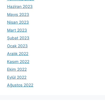
Haziran 2023
Mayıs 2023
Nisan 2023
Mart 2023
Şubat 2023
Ocak 2023
Aralık 2022
Kasım 2022
Ekim 2022
Eylül 2022
Ağustos 2022