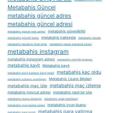
Metabahis Güncel
metabahis güncel adres
metabahis güncel adresi
metabahis güvenilirliği
metabahis güncel web adresi
metabahis hakkında
metabahis güvenli bahis
metabahis hesabı
metabahis hesabımı i̇ptal etme
metabahis hesap kapatma süreci
metabahis instagram
metabahis instagram adresi
metabahis i̇şbirliği aşaması
metabahis kayit
Metabahis kayıt
metabahis kaç oldu
metabahis kayıt kullanıcı kayıt mobil
Metabahis Lisans Bilgileri
metabahis kullanıcı avantajları
metabahis maç izleme
metabahis maç izle
metabahis mevcut adresi
metabahis nasil bir site
metabahis olumlu deneyim
metabahis ortak özellikleri
metabahis oyun lisansı
metabahis oyun bulma süreci
metabahis para yatirma
metabahis para birimi