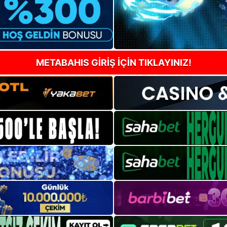
METABAHIS GİRİŞ İÇİN TIKLAYINIZ!