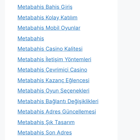
Metabahis Bahis Giriş
Metabahis Kolay Katılım
Metabahis Mobil Oyunlar
Metabahis
Metabahis Casino Kalitesi
Metabahis İletişim Yöntemleri
Metabahis Çevrimiçi Casino
Metabahis Kazanç Eğlencesi
Metabahis Oyun Seçenekleri
Metabahis Bağlantı Değişiklikleri
Metabahis Adres Güncellemesi
Metabahis Şık Tasarım
Metabahis Son Adres