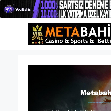
İçeriğe
atla