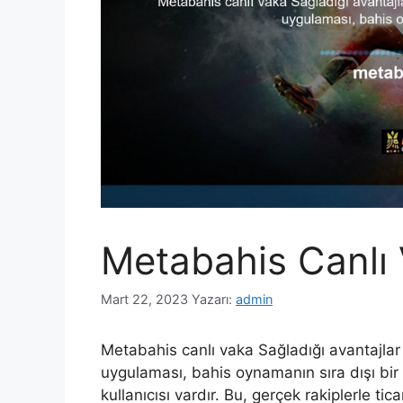
Metabahis Canlı
Mart 22, 2023
Yazarı:
admin
Metabahis canlı vaka Sağladığı avantajlar
uygulaması, bahis oynamanın sıra dışı bir
kullanıcısı vardır. Bu, gerçek rakiplerle t