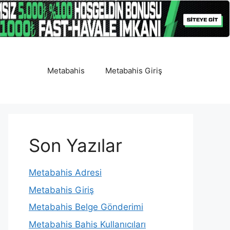
Metabahis
Metabahis Giriş
Son Yazılar
Metabahis Adresi
Metabahis Giriş
Metabahis Belge Gönderimi
Metabahis Bahis Kullanıcıları