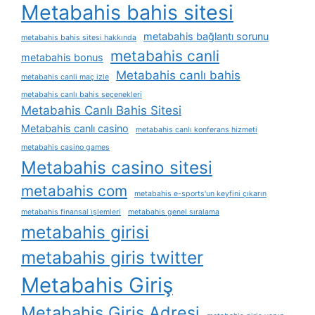
Metabahis bahis sitesi
metabahis bağlantı sorunu
metabahis bahis sitesi hakkında
metabahis canli
metabahis bonus
Metabahis canlı bahis
metabahis canli maç izle
metabahis canlı bahis seçenekleri
Metabahis Canlı Bahis Sitesi
Metabahis canlı casino
metabahis canlı konferans hizmeti
metabahis casino games
Metabahis casino sitesi
metabahis com
metabahis e-sports'un keyfini çıkarın
metabahis finansal i̇şlemleri
metabahis genel sıralama
metabahis girisi
metabahis giris twitter
Metabahis Giriş
Metabahis Giriş Adresi