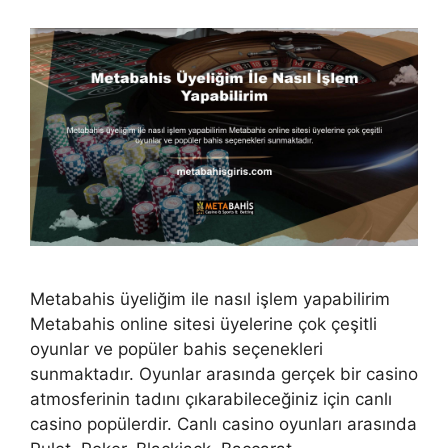
Metabahis üyeliğim ile nasıl işlem yapabilirim
Metabahis online sitesi üyelerine çok çeşitli
oyunlar ve popüler bahis seçenekleri
sunmaktadır. Oyunlar arasında gerçek bir casino
atmosferinin tadını çıkarabileceğiniz için canlı
casino popülerdir. Canlı casino oyunları arasında