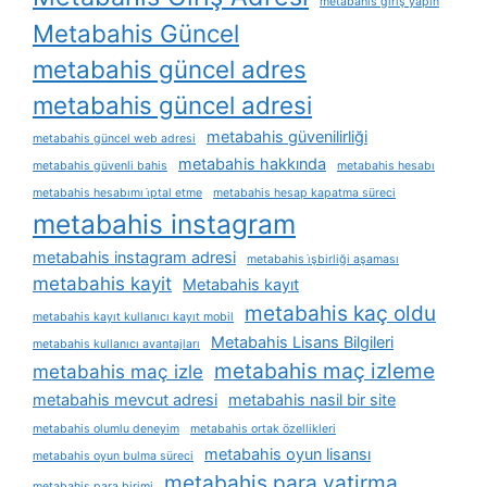
metabahis giriş yapın
Metabahis Güncel
metabahis güncel adres
metabahis güncel adresi
metabahis güvenilirliği
metabahis güncel web adresi
metabahis hakkında
metabahis güvenli bahis
metabahis hesabı
metabahis hesabımı i̇ptal etme
metabahis hesap kapatma süreci
metabahis instagram
metabahis instagram adresi
metabahis i̇şbirliği aşaması
metabahis kayit
Metabahis kayıt
metabahis kaç oldu
metabahis kayıt kullanıcı kayıt mobil
Metabahis Lisans Bilgileri
metabahis kullanıcı avantajları
metabahis maç izleme
metabahis maç izle
metabahis mevcut adresi
metabahis nasil bir site
metabahis olumlu deneyim
metabahis ortak özellikleri
metabahis oyun lisansı
metabahis oyun bulma süreci
metabahis para yatirma
metabahis para birimi