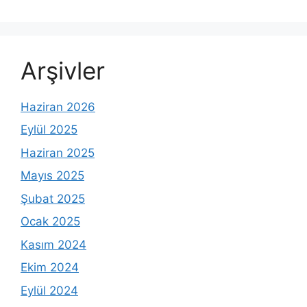
Arşivler
Haziran 2026
Eylül 2025
Haziran 2025
Mayıs 2025
Şubat 2025
Ocak 2025
Kasım 2024
Ekim 2024
Eylül 2024