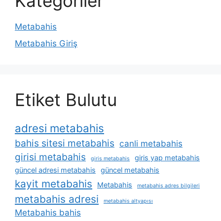
Kategoriler
Metabahis
Metabahis Giriş
Etiket Bulutu
adresi metabahis
bahis sitesi metabahis
canli metabahis
girisi metabahis
giris yap metabahis
giris metabahis
güncel adresi metabahis
güncel metabahis
kayit metabahis
Metabahis
metabahis adres bilgileri
metabahis adresi
metabahis altyapısı
Metabahis bahis