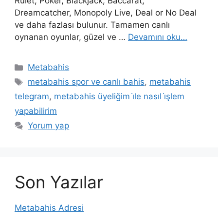
Rulet, Poker, Blackjack, Baccarat,
Dreamcatcher, Monopoly Live, Deal or No Deal
ve daha fazlası bulunur. Tamamen canlı
oynanan oyunlar, güzel ve …
Devamını oku…
Kategoriler
Metabahis
Etiketler
metabahis spor ve canlı bahis
,
metabahis
telegram
,
metabahis üyeliğim i̇le nasıl i̇şlem
yapabilirim
Yorum yap
Son Yazılar
Metabahis Adresi