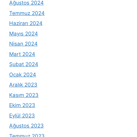
Ağustos 2024
Temmuz 2024
Haziran 2024
Mayıs 2024
Nisan 2024
Mart 2024
Şubat 2024
Ocak 2024
Aralık 2023
Kasım 2023
Ekim 2023
Eylül 2023
Ağustos 2023
Temmuz 2023