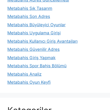
Metabahis Adres Güncellemesi
Metabahis Şık Tasarım
Metabahis Son Adres
Metabahis Büyüleyici Oyunlar
Metabahis Uygulama Girişi
Metabahis Kullanıcı Giriş Avantajları
Metabahis Güvenilir Adres
Metabahis Giriş Yapmak
Metabahis Spor Bahis Bölümü
Metabahis Analiz
Metabahis Oyun Keyfi