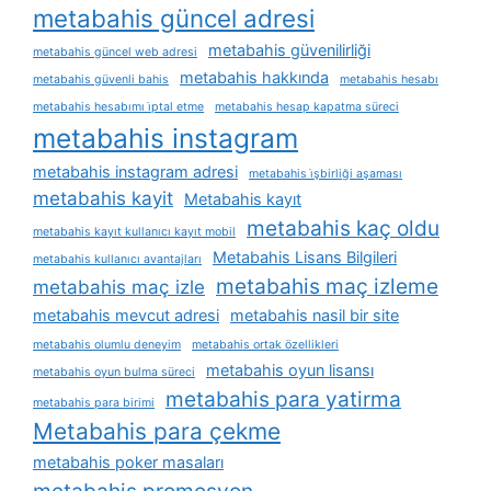
metabahis güncel adresi
metabahis güvenilirliği
metabahis güncel web adresi
metabahis hakkında
metabahis güvenli bahis
metabahis hesabı
metabahis hesabımı i̇ptal etme
metabahis hesap kapatma süreci
metabahis instagram
metabahis instagram adresi
metabahis i̇şbirliği aşaması
metabahis kayit
Metabahis kayıt
metabahis kaç oldu
metabahis kayıt kullanıcı kayıt mobil
Metabahis Lisans Bilgileri
metabahis kullanıcı avantajları
metabahis maç izleme
metabahis maç izle
metabahis mevcut adresi
metabahis nasil bir site
metabahis olumlu deneyim
metabahis ortak özellikleri
metabahis oyun lisansı
metabahis oyun bulma süreci
metabahis para yatirma
metabahis para birimi
Metabahis para çekme
metabahis poker masaları
metabahis promosyon