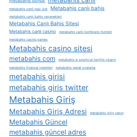
metabahis bonus
Metabahis canlı bahis
metabahis canli maç izle
metabahis canlı bahis seçenekleri
Metabahis Canlı Bahis Sitesi
Metabahis canlı casino
metabahis canlı konferans hizmeti
metabahis casino games
Metabahis casino sitesi
metabahis com
metabahis e-sports'un keyfini çıkarın
metabahis finansal i̇şlemleri
metabahis genel sıralama
metabahis girisi
metabahis giris twitter
Metabahis Giriş
Metabahis Giriş Adresi
metabahis giriş yapın
Metabahis Güncel
metabahis güncel adres