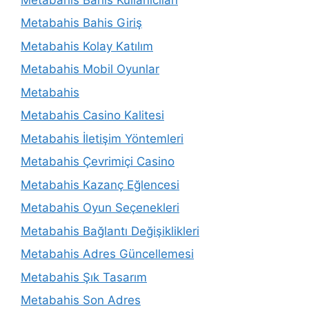
Metabahis Bahis Giriş
Metabahis Kolay Katılım
Metabahis Mobil Oyunlar
Metabahis
Metabahis Casino Kalitesi
Metabahis İletişim Yöntemleri
Metabahis Çevrimiçi Casino
Metabahis Kazanç Eğlencesi
Metabahis Oyun Seçenekleri
Metabahis Bağlantı Değişiklikleri
Metabahis Adres Güncellemesi
Metabahis Şık Tasarım
Metabahis Son Adres