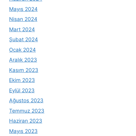
Mayıs 2024
Nisan 2024
Mart 2024
Şubat 2024
Ocak 2024
Aralık 2023
Kasım 2023
Ekim 2023
Eylül 2023
Ağustos 2023
Temmuz 2023
Haziran 2023
Mayıs 2023