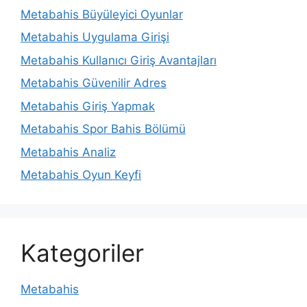
Metabahis Büyüleyici Oyunlar
Metabahis Uygulama Girişi
Metabahis Kullanıcı Giriş Avantajları
Metabahis Güvenilir Adres
Metabahis Giriş Yapmak
Metabahis Spor Bahis Bölümü
Metabahis Analiz
Metabahis Oyun Keyfi
Kategoriler
Metabahis