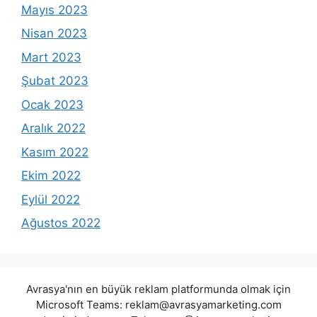
Mayıs 2023
Nisan 2023
Mart 2023
Şubat 2023
Ocak 2023
Aralık 2022
Kasım 2022
Ekim 2022
Eylül 2022
Ağustos 2022
Avrasya'nın en büyük reklam platformunda olmak için
Microsoft Teams:
reklam@avrasyamarketing.com