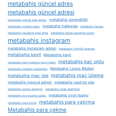
metabahis güncel adres
metabahis güncel adresi
metabahis güvenilirliği
metabahis güncel web adresi
metabahis hakkında
metabahis güvenli bahis
metabahis hesabı
metabahis hesabımı i̇ptal etme
metabahis hesap kapatma süreci
metabahis instagram
metabahis instagram adresi
metabahis i̇şbirliği aşaması
metabahis kayit
Metabahis kayıt
metabahis kaç oldu
metabahis kayıt kullanıcı kayıt mobil
Metabahis Lisans Bilgileri
metabahis kullanıcı avantajları
metabahis maç izleme
metabahis maç izle
metabahis mevcut adresi
metabahis nasil bir site
metabahis olumlu deneyim
metabahis ortak özellikleri
metabahis oyun lisansı
metabahis oyun bulma süreci
metabahis para yatirma
metabahis para birimi
Metabahis para çekme