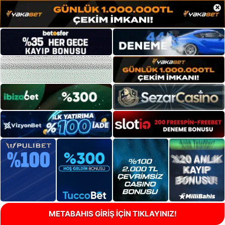
×
METABAHIS GİRİŞ İÇİN TIKLAYINIZ!