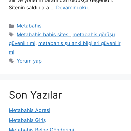
alır ve yönetim tarafından oldukça değerlidir.
Sitenin saldırılara …
Devamını oku…
Kategoriler
Metabahis
Etiketler
Metabahis bahis sitesi
,
metabahis görüşü
güvenilir mi
,
metabahis şu anki bilgileri güvenilir
mi
Yorum yap
Son Yazılar
Metabahis Adresi
Metabahis Giriş
Metabahis Belge Gönderimi