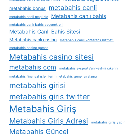
metabahis canli
metabahis bonus
Metabahis canlı bahis
metabahis canli maç izle
metabahis canlı bahis seçenekleri
Metabahis Canlı Bahis Sitesi
Metabahis canlı casino
metabahis canlı konferans hizmeti
metabahis casino games
Metabahis casino sitesi
metabahis com
metabahis e-sports'un keyfini çıkarın
metabahis finansal i̇şlemleri
metabahis genel sıralama
metabahis girisi
metabahis giris twitter
Metabahis Giriş
Metabahis Giriş Adresi
metabahis giriş yapın
Metabahis Güncel