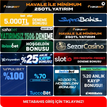
×
METABAHIS GİRİŞ İÇİN TIKLAYINIZ!