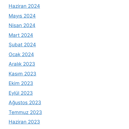
Haziran 2024
Mayıs 2024
Nisan 2024
Mart 2024
Şubat 2024
Ocak 2024
Aralık 2023
Kasım 2023
Ekim 2023
Eylül 2023
Ağustos 2023
Temmuz 2023
Haziran 2023