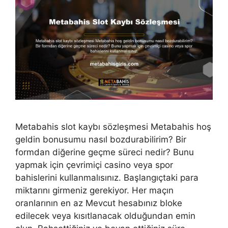
Metabahis slot kaybı sözleşmesi Metabahis hoş
geldin bonusumu nasıl bozdurabilirim? Bir
formdan diğerine geçme süreci nedir? Bunu
yapmak için çevrimiçi casino veya spor
bahislerini kullanmalısınız. Başlangıçtaki para
miktarını girmeniz gerekiyor. Her maçın
oranlarının en az Mevcut hesabınız bloke
edilecek veya kısıtlanacak olduğundan emin