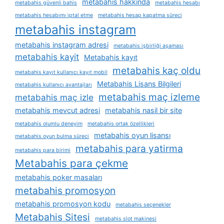
metabahis hakkında
metabahis güvenli bahis
metabahis hesabı
metabahis hesabımı i̇ptal etme
metabahis hesap kapatma süreci
metabahis instagram
metabahis instagram adresi
metabahis i̇şbirliği aşaması
metabahis kayit
Metabahis kayıt
metabahis kaç oldu
metabahis kayıt kullanıcı kayıt mobil
Metabahis Lisans Bilgileri
metabahis kullanıcı avantajları
metabahis maç izleme
metabahis maç izle
metabahis mevcut adresi
metabahis nasil bir site
metabahis olumlu deneyim
metabahis ortak özellikleri
metabahis oyun lisansı
metabahis oyun bulma süreci
metabahis para yatirma
metabahis para birimi
Metabahis para çekme
metabahis poker masaları
metabahis promosyon
metabahis promosyon kodu
metabahis seçenekler
Metabahis Sitesi
metabahis slot makinesi