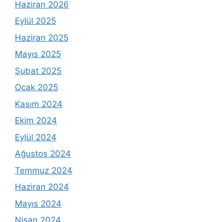
Haziran 2026
Eylül 2025
Haziran 2025
Mayıs 2025
Şubat 2025
Ocak 2025
Kasım 2024
Ekim 2024
Eylül 2024
Ağustos 2024
Temmuz 2024
Haziran 2024
Mayıs 2024
Nisan 2024