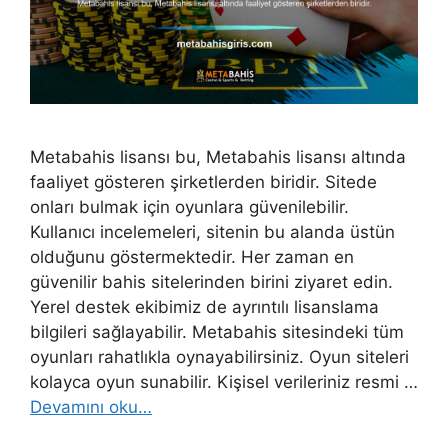
Metabahis lisansı bu, Metabahis lisansı altında
faaliyet gösteren şirketlerden biridir. Sitede
onları bulmak için oyunlara güvenilebilir.
Kullanıcı incelemeleri, sitenin bu alanda üstün
olduğunu göstermektedir. Her zaman en
güvenilir bahis sitelerinden birini ziyaret edin.
Yerel destek ekibimiz de ayrıntılı lisanslama
bilgileri sağlayabilir. Metabahis sitesindeki tüm
oyunları rahatlıkla oynayabilirsiniz. Oyun siteleri
kolayca oyun sunabilir. Kişisel verileriniz resmi …
Devamını oku…