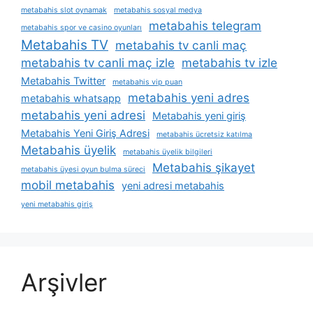
metabahis slot oynamak
metabahis sosyal medya
metabahis telegram
metabahis spor ve casino oyunları
Metabahis TV
metabahis tv canli maç
metabahis tv canli maç izle
metabahis tv izle
Metabahis Twitter
metabahis vip puan
metabahis yeni adres
metabahis whatsapp
metabahis yeni adresi
Metabahis yeni giriş
Metabahis Yeni Giriş Adresi
metabahis ücretsiz katılma
Metabahis üyelik
metabahis üyelik bilgileri
Metabahis şikayet
metabahis üyesi oyun bulma süreci
mobil metabahis
yeni adresi metabahis
yeni metabahis giriş
Arşivler