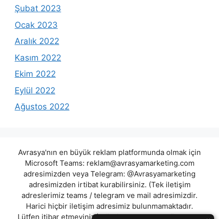
Şubat 2023
Ocak 2023
Aralık 2022
Kasım 2022
Ekim 2022
Eylül 2022
Ağustos 2022
Avrasya'nın en büyük reklam platformunda olmak için
Microsoft Teams:
reklam@avrasyamarketing.com
adresimizden veya Telegram: @Avrasyamarketing
adresimizden irtibat kurabilirsiniz. (Tek iletişim
adreslerimiz teams / telegram ve mail adresimizdir.
Harici hiçbir iletişim adresimiz bulunmamaktadır.
Lütfen itibar etmeyiniz.) Türkiye yasalarına göre 7258