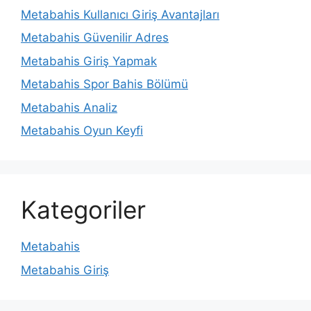
Metabahis Kullanıcı Giriş Avantajları
Metabahis Güvenilir Adres
Metabahis Giriş Yapmak
Metabahis Spor Bahis Bölümü
Metabahis Analiz
Metabahis Oyun Keyfi
Kategoriler
Metabahis
Metabahis Giriş