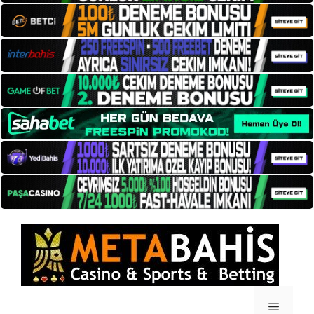
İçeriğe
atla
Menü