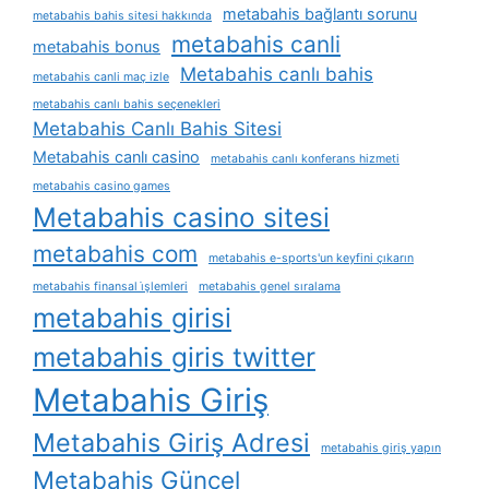
metabahis bağlantı sorunu
metabahis bahis sitesi hakkında
metabahis canli
metabahis bonus
Metabahis canlı bahis
metabahis canli maç izle
metabahis canlı bahis seçenekleri
Metabahis Canlı Bahis Sitesi
Metabahis canlı casino
metabahis canlı konferans hizmeti
metabahis casino games
Metabahis casino sitesi
metabahis com
metabahis e-sports'un keyfini çıkarın
metabahis finansal i̇şlemleri
metabahis genel sıralama
metabahis girisi
metabahis giris twitter
Metabahis Giriş
Metabahis Giriş Adresi
metabahis giriş yapın
Metabahis Güncel