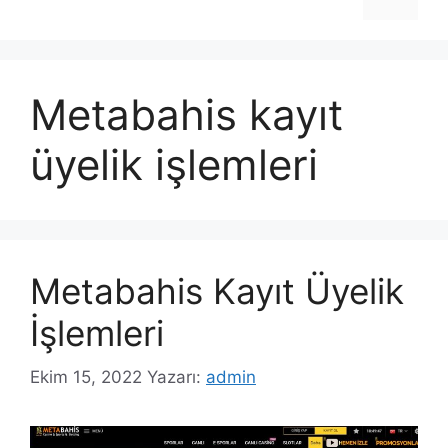
Metabahis kayıt
üyelik işlemleri
Metabahis Kayıt Üyelik
İşlemleri
Ekim 15, 2022
Yazarı:
admin