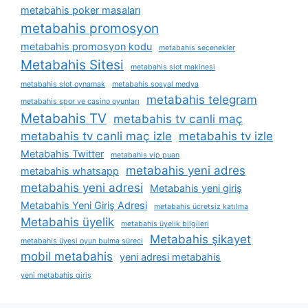
metabahis poker masaları
metabahis promosyon
metabahis promosyon kodu
metabahis seçenekler
Metabahis Sitesi
metabahis slot makinesi
metabahis slot oynamak
metabahis sosyal medya
metabahis telegram
metabahis spor ve casino oyunları
Metabahis TV
metabahis tv canli maç
metabahis tv canli maç izle
metabahis tv izle
Metabahis Twitter
metabahis vip puan
metabahis yeni adres
metabahis whatsapp
metabahis yeni adresi
Metabahis yeni giriş
Metabahis Yeni Giriş Adresi
metabahis ücretsiz katılma
Metabahis üyelik
metabahis üyelik bilgileri
Metabahis şikayet
metabahis üyesi oyun bulma süreci
mobil metabahis
yeni adresi metabahis
yeni metabahis giriş