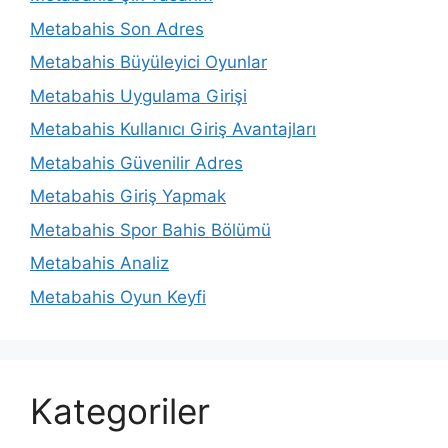
Metabahis Son Adres
Metabahis Büyüleyici Oyunlar
Metabahis Uygulama Girişi
Metabahis Kullanıcı Giriş Avantajları
Metabahis Güvenilir Adres
Metabahis Giriş Yapmak
Metabahis Spor Bahis Bölümü
Metabahis Analiz
Metabahis Oyun Keyfi
Kategoriler