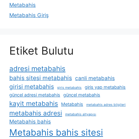
Metabahis
Metabahis Giriş
Etiket Bulutu
adresi metabahis
bahis sitesi metabahis
canli metabahis
girisi metabahis
giris yap metabahis
giris metabahis
güncel adresi metabahis
güncel metabahis
kayit metabahis
Metabahis
metabahis adres bilgileri
metabahis adresi
metabahis altyapısı
Metabahis bahis
Metabahis bahis sitesi