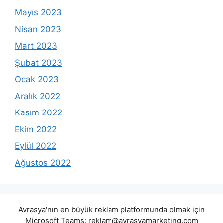
Mayıs 2023
Nisan 2023
Mart 2023
Şubat 2023
Ocak 2023
Aralık 2022
Kasım 2022
Ekim 2022
Eylül 2022
Ağustos 2022
Avrasya'nın en büyük reklam platformunda olmak için
Microsoft Teams:
reklam@avrasyamarketing.com