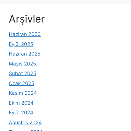
Arşivler
Haziran 2026
Eylül 2025
Haziran 2025
Mayıs 2025
Şubat 2025
Ocak 2025
Kasım 2024
Ekim 2024
Eylül 2024
Ağustos 2024