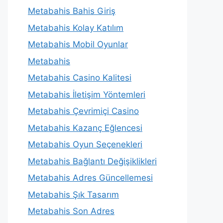
Metabahis Bahis Giriş
Metabahis Kolay Katılım
Metabahis Mobil Oyunlar
Metabahis
Metabahis Casino Kalitesi
Metabahis İletişim Yöntemleri
Metabahis Çevrimiçi Casino
Metabahis Kazanç Eğlencesi
Metabahis Oyun Seçenekleri
Metabahis Bağlantı Değişiklikleri
Metabahis Adres Güncellemesi
Metabahis Şık Tasarım
Metabahis Son Adres