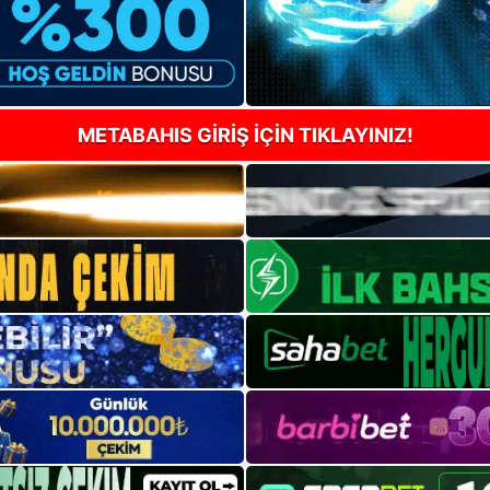
METABAHIS GİRİŞ İÇİN TIKLAYINIZ!