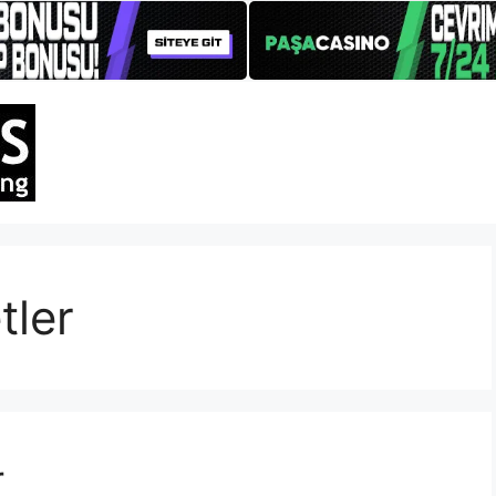
tler
r