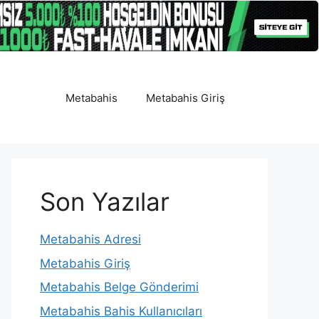
Metabahis
Metabahis Giriş
Son Yazılar
Metabahis Adresi
Metabahis Giriş
Metabahis Belge Gönderimi
Metabahis Bahis Kullanıcıları