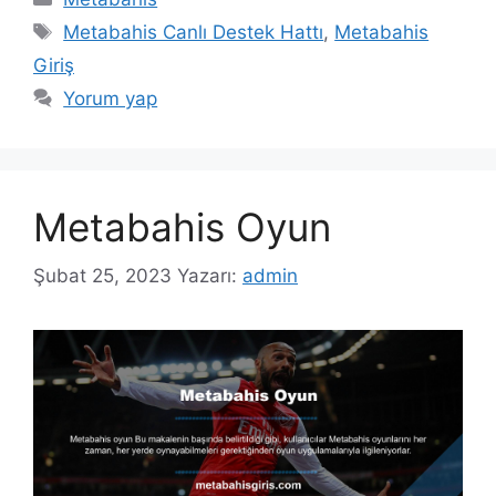
Etiketler
Metabahis Canlı Destek Hattı
,
Metabahis
Giriş
Yorum yap
Metabahis Oyun
Şubat 25, 2023
Yazarı:
admin