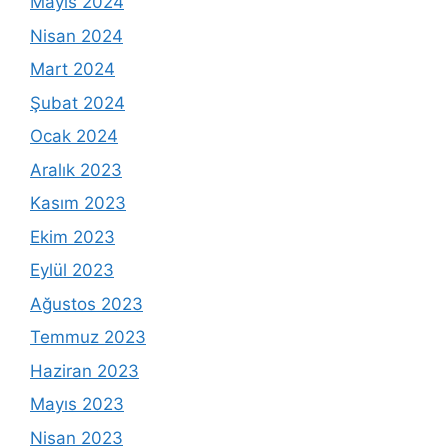
Mayıs 2024
Nisan 2024
Mart 2024
Şubat 2024
Ocak 2024
Aralık 2023
Kasım 2023
Ekim 2023
Eylül 2023
Ağustos 2023
Temmuz 2023
Haziran 2023
Mayıs 2023
Nisan 2023