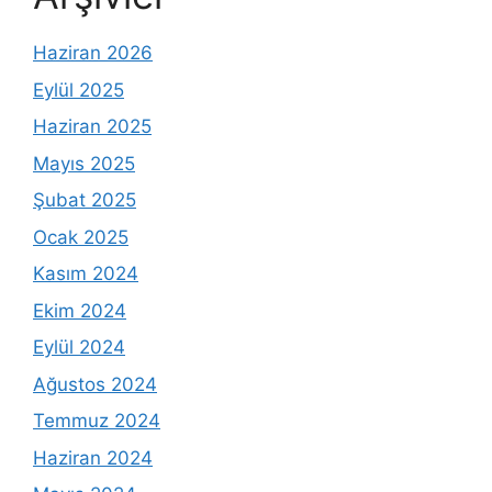
Haziran 2026
Eylül 2025
Haziran 2025
Mayıs 2025
Şubat 2025
Ocak 2025
Kasım 2024
Ekim 2024
Eylül 2024
Ağustos 2024
Temmuz 2024
Haziran 2024