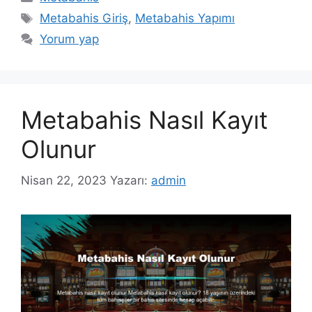
Etiketler
Metabahis Giriş
,
Metabahis Yapımı
Yorum yap
Metabahis Nasıl Kayıt
Olunur
Nisan 22, 2023
Yazarı:
admin