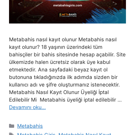
Metabahis nasıl kayıt olunur Metabahis nasıl
kayıt olunur? 18 yaşının üzerindeki tüm
bahisçiler bir bahis sitesinde hesap açabilir. Site
ülkemizde halen ücretsiz olarak üye kabul
etmektedir. Ana sayfadaki beyaz kayıt ol
butonuna tıkladığınızda ilk adımda sizden bir
kullanıcı adı ve şifre oluşturmanız istenecektir.
Metabahis Nasıl Kayıt Olunur Üyeliği İptal
Edilebilir Mi Metabahis üyeliği iptal edilebilir …
Devamını oku…
Kategoriler
Metabahis
Etiketler