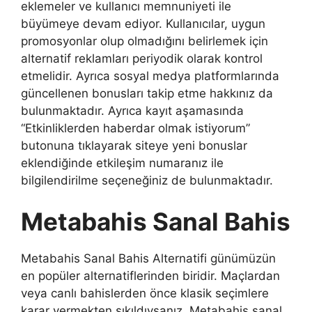
eklemeler ve kullanıcı memnuniyeti ile
büyümeye devam ediyor. Kullanıcılar, uygun
promosyonlar olup olmadığını belirlemek için
alternatif reklamları periyodik olarak kontrol
etmelidir. Ayrıca sosyal medya platformlarında
güncellenen bonusları takip etme hakkınız da
bulunmaktadır. Ayrıca kayıt aşamasında
“Etkinliklerden haberdar olmak istiyorum”
butonuna tıklayarak siteye yeni bonuslar
eklendiğinde etkileşim numaranız ile
bilgilendirilme seçeneğiniz de bulunmaktadır.
Metabahis Sanal Bahis
Metabahis Sanal Bahis Alternatifi günümüzün
en popüler alternatiflerinden biridir. Maçlardan
veya canlı bahislerden önce klasik seçimlere
karar vermekten sıkıldıysanız, Metabahis sanal