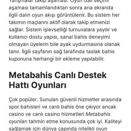
Yarışmalar takip aşaması. Oyun dalı seçimi
aşaması tamamlandıktan sonra ana ekranda
ilgili dalın oyun akışı görüntülenir. Bu sistem her
takımın maçlarını aktif olarak takip etmenizi
sağlar. Sistem işlevselliği turnuvalara yayılır ve
kullanıcı dostu yapısı, sanal bahis deneyimi
olmayan üyelerin bile ayak uydurmasına olanak
tanır. İlgili sayfanın sağ tarafında taslak bahis
kuponuna herhangi bir ekleme yapılabilir.
Metabahis Canlı Destek
Hattı Oyunları
Çok popüler. Sunulan güvenli hizmetler arasında
spor bahisleri ve canlı bahis öne çıkıyor ancak
casino ve canlı casino hizmetleri
Metabahis
oyunları
tahmin etme konusunda çok iyi. Kaliteyi
sağlamak için dünya çapında nitelikli oyun