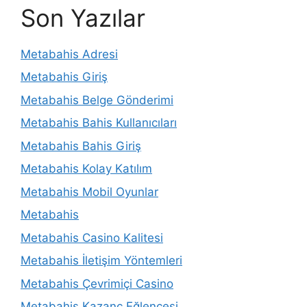
Son Yazılar
Metabahis Adresi
Metabahis Giriş
Metabahis Belge Gönderimi
Metabahis Bahis Kullanıcıları
Metabahis Bahis Giriş
Metabahis Kolay Katılım
Metabahis Mobil Oyunlar
Metabahis
Metabahis Casino Kalitesi
Metabahis İletişim Yöntemleri
Metabahis Çevrimiçi Casino
Metabahis Kazanç Eğlencesi