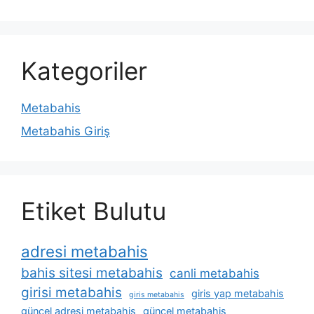
Kategoriler
Metabahis
Metabahis Giriş
Etiket Bulutu
adresi metabahis
bahis sitesi metabahis
canli metabahis
girisi metabahis
giris yap metabahis
giris metabahis
güncel adresi metabahis
güncel metabahis