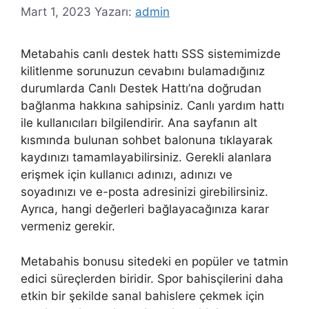
Mart 1, 2023
Yazarı:
admin
Metabahis canlı destek hattı SSS sistemimizde
kilitlenme sorunuzun cevabını bulamadığınız
durumlarda Canlı Destek Hattı’na doğrudan
bağlanma hakkına sahipsiniz. Canlı yardım hattı
ile kullanıcıları bilgilendirir. Ana sayfanın alt
kısmında bulunan sohbet balonuna tıklayarak
kaydınızı tamamlayabilirsiniz. Gerekli alanlara
erişmek için kullanıcı adınızı, adınızı ve
soyadınızı ve e-posta adresinizi girebilirsiniz.
Ayrıca, hangi değerleri bağlayacağınıza karar
vermeniz gerekir.
Metabahis bonusu sitedeki en popüler ve tatmin
edici süreçlerden biridir. Spor bahisçilerini daha
etkin bir şekilde sanal bahislere çekmek için