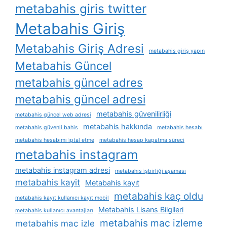
metabahis giris twitter
Metabahis Giriş
Metabahis Giriş Adresi
metabahis giriş yapın
Metabahis Güncel
metabahis güncel adres
metabahis güncel adresi
metabahis güvenilirliği
metabahis güncel web adresi
metabahis hakkında
metabahis güvenli bahis
metabahis hesabı
metabahis hesabımı i̇ptal etme
metabahis hesap kapatma süreci
metabahis instagram
metabahis instagram adresi
metabahis i̇şbirliği aşaması
metabahis kayit
Metabahis kayıt
metabahis kaç oldu
metabahis kayıt kullanıcı kayıt mobil
Metabahis Lisans Bilgileri
metabahis kullanıcı avantajları
metabahis maç izleme
metabahis maç izle