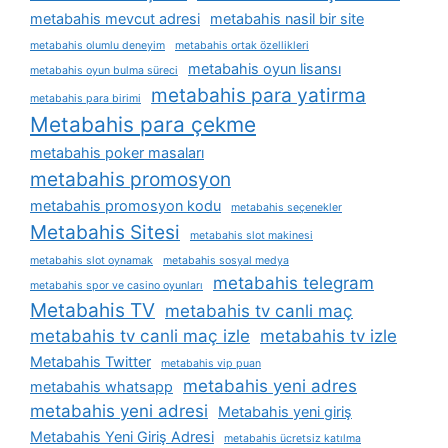
metabahis mevcut adresi
metabahis nasil bir site
metabahis olumlu deneyim
metabahis ortak özellikleri
metabahis oyun lisansı
metabahis oyun bulma süreci
metabahis para yatirma
metabahis para birimi
Metabahis para çekme
metabahis poker masaları
metabahis promosyon
metabahis promosyon kodu
metabahis seçenekler
Metabahis Sitesi
metabahis slot makinesi
metabahis slot oynamak
metabahis sosyal medya
metabahis telegram
metabahis spor ve casino oyunları
Metabahis TV
metabahis tv canli maç
metabahis tv canli maç izle
metabahis tv izle
Metabahis Twitter
metabahis vip puan
metabahis yeni adres
metabahis whatsapp
metabahis yeni adresi
Metabahis yeni giriş
Metabahis Yeni Giriş Adresi
metabahis ücretsiz katılma