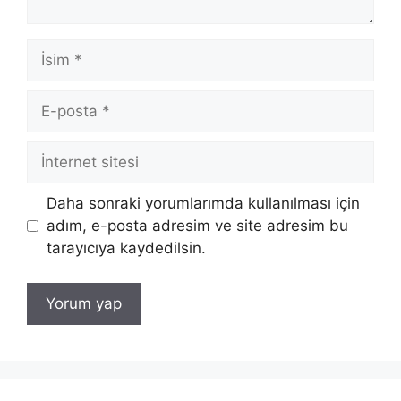
İsim
E-
posta
İnternet
sitesi
Daha sonraki yorumlarımda kullanılması için
adım, e-posta adresim ve site adresim bu
tarayıcıya kaydedilsin.