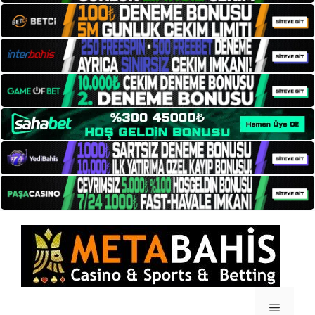
İçeriğe
atla
Menü