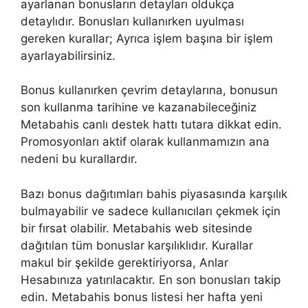
ayarlanan bonusların detayları oldukça
detaylıdır. Bonusları kullanırken uyulması
gereken kurallar; Ayrıca işlem başına bir işlem
ayarlayabilirsiniz.
Bonus kullanırken çevrim detaylarına, bonusun
son kullanma tarihine ve kazanabileceğiniz
Metabahis canlı destek hattı tutara dikkat edin.
Promosyonları aktif olarak kullanmamızın ana
nedeni bu kurallardır.
Bazı bonus dağıtımları bahis piyasasında karşılık
bulmayabilir ve sadece kullanıcıları çekmek için
bir fırsat olabilir. Metabahis web sitesinde
dağıtılan tüm bonuslar karşılıklıdır. Kurallar
makul bir şekilde gerektiriyorsa, Anlar
Hesabınıza yatırılacaktır. En son bonusları takip
edin. Metabahis bonus listesi her hafta yeni