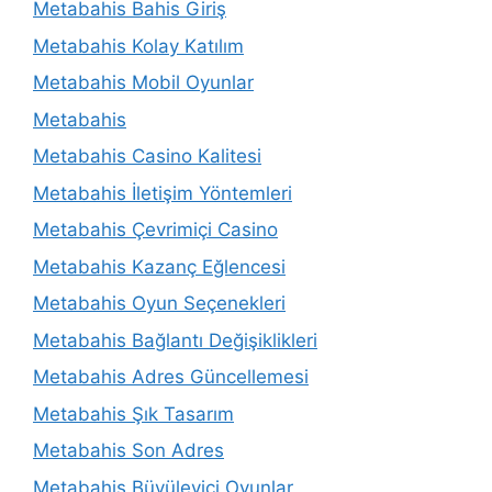
Metabahis Bahis Giriş
Metabahis Kolay Katılım
Metabahis Mobil Oyunlar
Metabahis
Metabahis Casino Kalitesi
Metabahis İletişim Yöntemleri
Metabahis Çevrimiçi Casino
Metabahis Kazanç Eğlencesi
Metabahis Oyun Seçenekleri
Metabahis Bağlantı Değişiklikleri
Metabahis Adres Güncellemesi
Metabahis Şık Tasarım
Metabahis Son Adres
Metabahis Büyüleyici Oyunlar