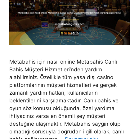
Metabahis için nasıl online Metabahis Canlı
Bahis Müşteri Hizmetleri’nden yardım
alabilirsiniz. Özellikle tüm yasa dışı casino
platformlarının müşteri hizmetleri ve gerçek
zamanlı yardım hatları, kullanıcıların
beklentilerini karşılamaktadır. Canlı bahis ve
oyun söz konusu olduğunda, özel yardıma
ihtiyacınız varsa en önemli şey müşteri
desteğine ulaşmaktır. Metabahis saygın olup
olmadığı sorusuyla doğrudan ilgili olarak, canlı