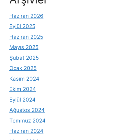
Haziran 2026
Eylül 2025
Haziran 2025
Mayıs 2025
Şubat 2025
Ocak 2025
Kasım 2024
Ekim 2024
Eylül 2024
Ağustos 2024
Temmuz 2024
Haziran 2024