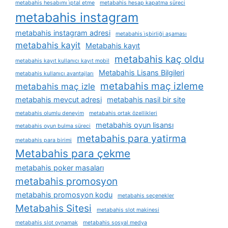
metabahis hesabımı i̇ptal etme
metabahis hesap kapatma süreci
metabahis instagram
metabahis instagram adresi
metabahis i̇şbirliği aşaması
metabahis kayit
Metabahis kayıt
metabahis kaç oldu
metabahis kayıt kullanıcı kayıt mobil
Metabahis Lisans Bilgileri
metabahis kullanıcı avantajları
metabahis maç izleme
metabahis maç izle
metabahis mevcut adresi
metabahis nasil bir site
metabahis olumlu deneyim
metabahis ortak özellikleri
metabahis oyun lisansı
metabahis oyun bulma süreci
metabahis para yatirma
metabahis para birimi
Metabahis para çekme
metabahis poker masaları
metabahis promosyon
metabahis promosyon kodu
metabahis seçenekler
Metabahis Sitesi
metabahis slot makinesi
metabahis slot oynamak
metabahis sosyal medya