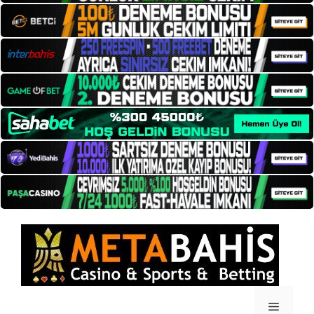
İçeriğe
atla
Menü