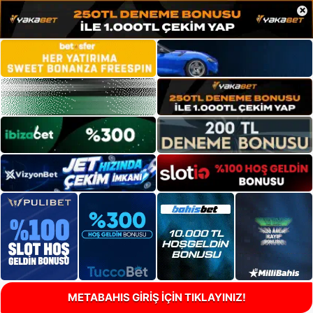
×
METABAHIS GİRİŞ İÇİN TIKLAYINIZ!