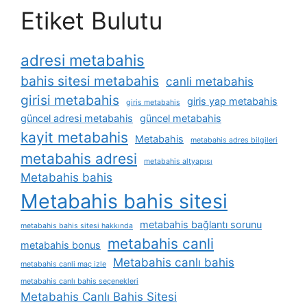
Etiket Bulutu
adresi metabahis
bahis sitesi metabahis
canli metabahis
girisi metabahis
giris yap metabahis
giris metabahis
güncel adresi metabahis
güncel metabahis
kayit metabahis
Metabahis
metabahis adres bilgileri
metabahis adresi
metabahis altyapısı
Metabahis bahis
Metabahis bahis sitesi
metabahis bağlantı sorunu
metabahis bahis sitesi hakkında
metabahis canli
metabahis bonus
Metabahis canlı bahis
metabahis canli maç izle
metabahis canlı bahis seçenekleri
Metabahis Canlı Bahis Sitesi