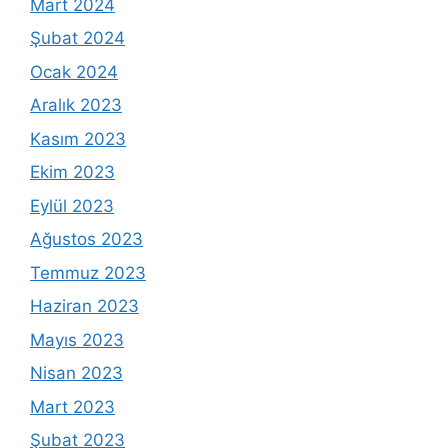
Mart 2024
Şubat 2024
Ocak 2024
Aralık 2023
Kasım 2023
Ekim 2023
Eylül 2023
Ağustos 2023
Temmuz 2023
Haziran 2023
Mayıs 2023
Nisan 2023
Mart 2023
Şubat 2023