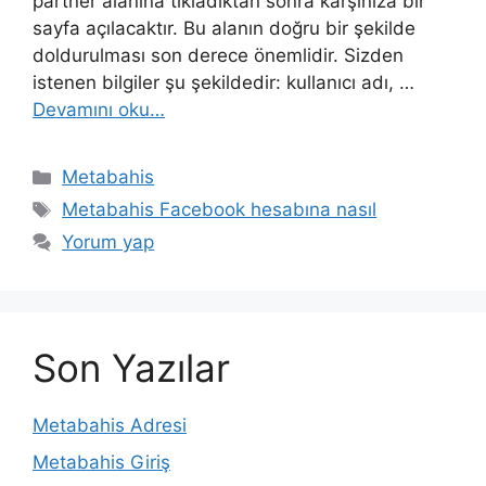
partner alanına tıkladıktan sonra karşınıza bir
sayfa açılacaktır. Bu alanın doğru bir şekilde
doldurulması son derece önemlidir. Sizden
istenen bilgiler şu şekildedir: kullanıcı adı, …
Devamını oku…
Kategoriler
Metabahis
Etiketler
Metabahis Facebook hesabına nasıl
Yorum yap
Son Yazılar
Metabahis Adresi
Metabahis Giriş