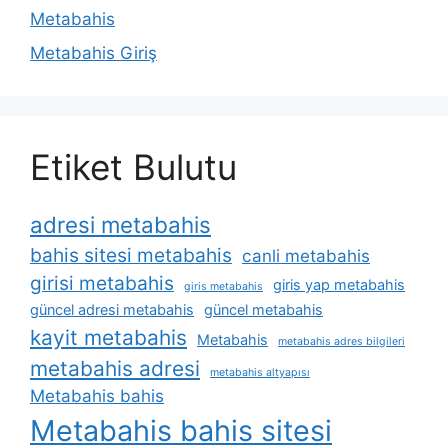
Metabahis
Metabahis Giriş
Etiket Bulutu
adresi metabahis
bahis sitesi metabahis
canli metabahis
girisi metabahis
giris yap metabahis
giris metabahis
güncel adresi metabahis
güncel metabahis
kayit metabahis
Metabahis
metabahis adres bilgileri
metabahis adresi
metabahis altyapısı
Metabahis bahis
Metabahis bahis sitesi