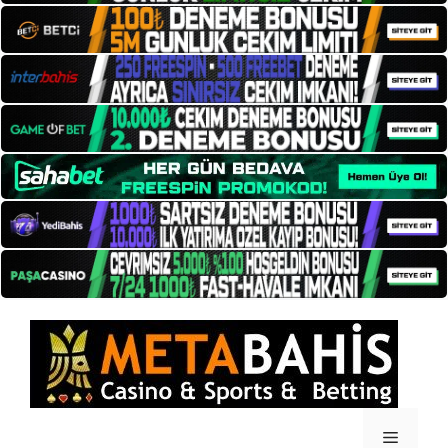
İçeriğe
atla
Menü