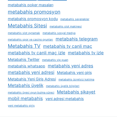
metabahis poker masaları
metabahis promosyon
metabahis promosyon kodu
metabahis seçenekler
Metabahis Sitesi
metabahis slot makinesi
metabahis slot oynamak
metabahis sosyal medya
metabahis telegram
metabahis spor ve casino oyunları
Metabahis TV
metabahis tv canli maç
metabahis tv canli maç izle
metabahis tv izle
Metabahis Twitter
metabahis vip puan
metabahis yeni adres
metabahis whatsapp
metabahis yeni adresi
Metabahis yeni giriş
Metabahis Yeni Giriş Adresi
metabahis ücretsiz katılma
Metabahis üyelik
metabahis üyelik bilgileri
Metabahis şikayet
metabahis üyesi oyun bulma süreci
mobil metabahis
yeni adresi metabahis
yeni metabahis giriş