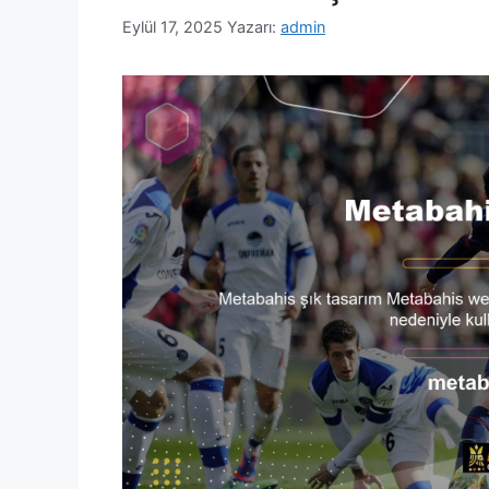
Eylül 17, 2025
Yazarı:
admin