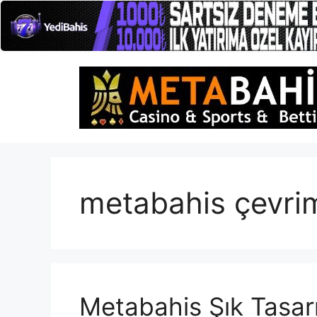
İçeriğe
atla
metabahis çevrim
Metabahis Şık Tasar