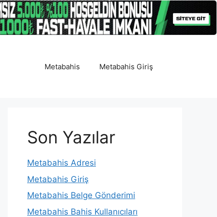
Metabahis
Metabahis Giriş
Son Yazılar
Metabahis Adresi
Metabahis Giriş
Metabahis Belge Gönderimi
Metabahis Bahis Kullanıcıları