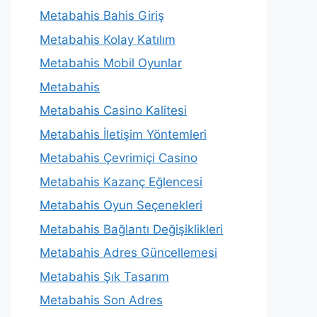
Metabahis Bahis Giriş
Metabahis Kolay Katılım
Metabahis Mobil Oyunlar
Metabahis
Metabahis Casino Kalitesi
Metabahis İletişim Yöntemleri
Metabahis Çevrimiçi Casino
Metabahis Kazanç Eğlencesi
Metabahis Oyun Seçenekleri
Metabahis Bağlantı Değişiklikleri
Metabahis Adres Güncellemesi
Metabahis Şık Tasarım
Metabahis Son Adres