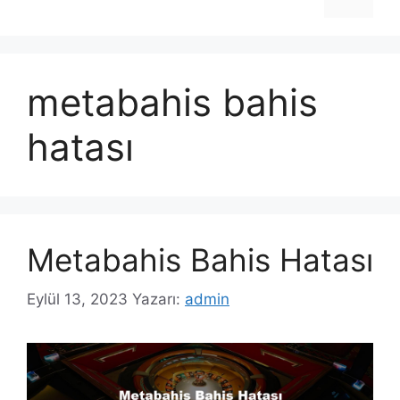
metabahis bahis
hatası
Metabahis Bahis Hatası
Eylül 13, 2023
Yazarı:
admin