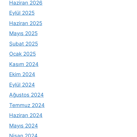
Haziran 2026
Eylül 2025
Haziran 2025
Mayıs 2025
Şubat 2025
Ocak 2025
Kasım 2024
Ekim 2024
Eylül 2024
Ağustos 2024
Temmuz 2024
Haziran 2024
Mayıs 2024
Nisan 2024