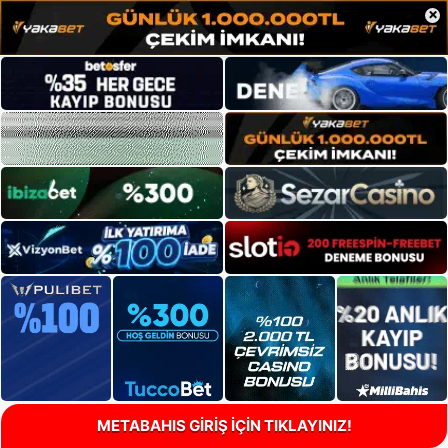
×
METABAHIS GİRİŞ İÇİN TIKLAYINIZ!