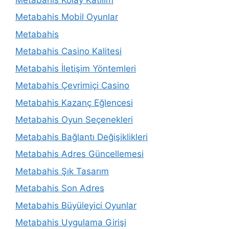
Metabahis Mobil Oyunlar
Metabahis
Metabahis Casino Kalitesi
Metabahis İletişim Yöntemleri
Metabahis Çevrimiçi Casino
Metabahis Kazanç Eğlencesi
Metabahis Oyun Seçenekleri
Metabahis Bağlantı Değişiklikleri
Metabahis Adres Güncellemesi
Metabahis Şık Tasarım
Metabahis Son Adres
Metabahis Büyüleyici Oyunlar
Metabahis Uygulama Girişi