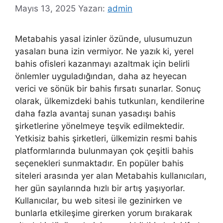
Mayıs 13, 2025
Yazarı:
admin
Metabahis yasal izinler özünde, ulusumuzun
yasaları buna izin vermiyor. Ne yazık ki, yerel
bahis ofisleri kazanmayı azaltmak için belirli
önlemler uyguladığından, daha az heyecan
verici ve sönük bir bahis fırsatı sunarlar. Sonuç
olarak, ülkemizdeki bahis tutkunları, kendilerine
daha fazla avantaj sunan yasadışı bahis
şirketlerine yönelmeye teşvik edilmektedir.
Yetkisiz bahis şirketleri, ülkemizin resmi bahis
platformlarında bulunmayan çok çeşitli bahis
seçenekleri sunmaktadır. En popüler bahis
siteleri arasında yer alan Metabahis kullanıcıları,
her gün sayılarında hızlı bir artış yaşıyorlar.
Kullanıcılar, bu web sitesi ile gezinirken ve
bunlarla etkileşime girerken yorum bırakarak