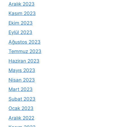
Aralık 2023
Kasım 2023
Ekim 2023
Eylül 2023
Ağustos 2023
Temmuz 2023
Haziran 2023
Mayıs 2023
Nisan 2023
Mart 2023
Şubat 2023
Ocak 2023
Aralık 2022