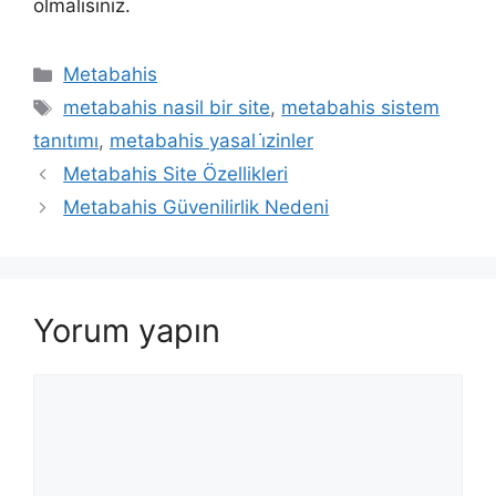
olmalısınız.
Kategoriler
Metabahis
Etiketler
metabahis nasil bir site
,
metabahis sistem
tanıtımı
,
metabahis yasal i̇zinler
Yazı
Metabahis Site Özellikleri
dolaşımı
Metabahis Güvenilirlik Nedeni
Yorum yapın
Yorum