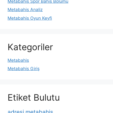
Metabahis Spor Bahis Bölümü
Metabahis Analiz
Metabahis Oyun Keyfi
Kategoriler
Metabahis
Metabahis Giriş
Etiket Bulutu
adresi metabahis