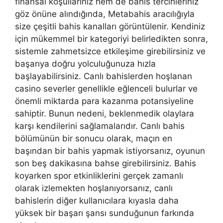
finansal koşullarınız hem de bahis tercihleriniz
göz önüne alındığında, Metabahis aracılığıyla
size çeşitli bahis kanalları görüntülenir. Kendiniz
için mükemmel bir kategoriyi belirledikten sonra,
sistemle zahmetsizce etkileşime girebilirsiniz ve
başarıya doğru yolculuğunuza hızla
başlayabilirsiniz. Canlı bahislerden hoşlanan
casino severler genellikle eğlenceli bulurlar ve
önemli miktarda para kazanma potansiyeline
sahiptir. Bunun nedeni, beklenmedik olaylara
karşı kendilerini sağlamalarıdır. Canlı bahis
bölümünün bir sonucu olarak, maçın en
başından bir bahis yapmak istiyorsanız, oyunun
son beş dakikasına bahse girebilirsiniz. Bahis
koyarken spor etkinliklerini gerçek zamanlı
olarak izlemekten hoşlanıyorsanız, canlı
bahislerin diğer kullanıcılara kıyasla daha
yüksek bir başarı şansı sunduğunun farkında