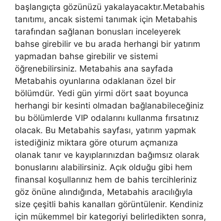
başlangıçta gözünüzü yakalayacaktır.Metabahis
tanıtımı, ancak sistemi tanımak için Metabahis
tarafından sağlanan bonusları inceleyerek
bahse girebilir ve bu arada herhangi bir yatırım
yapmadan bahse girebilir ve sistemi
öğrenebilirsiniz. Metabahis ana sayfada
Metabahis oyunlarına odaklanan özel bir
bölümdür. Yedi gün yirmi dört saat boyunca
herhangi bir kesinti olmadan bağlanabileceğiniz
bu bölümlerde VIP odalarını kullanma fırsatınız
olacak. Bu Metabahis sayfası, yatırım yapmak
istediğiniz miktara göre oturum açmanıza
olanak tanır ve kayıplarınızdan bağımsız olarak
bonuslarını alabilirsiniz. Açık olduğu gibi hem
finansal koşullarınız hem de bahis tercihleriniz
göz önüne alındığında, Metabahis aracılığıyla
size çeşitli bahis kanalları görüntülenir. Kendiniz
için mükemmel bir kategoriyi belirledikten sonra,