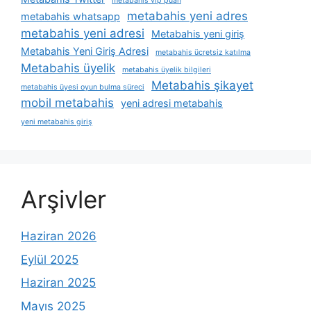
metabahis vip puan
metabahis yeni adres
metabahis whatsapp
metabahis yeni adresi
Metabahis yeni giriş
Metabahis Yeni Giriş Adresi
metabahis ücretsiz katılma
Metabahis üyelik
metabahis üyelik bilgileri
Metabahis şikayet
metabahis üyesi oyun bulma süreci
mobil metabahis
yeni adresi metabahis
yeni metabahis giriş
Arşivler
Haziran 2026
Eylül 2025
Haziran 2025
Mayıs 2025