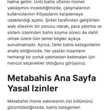
haline getirir. Ünlü bahis ofisinin hizmet
yaklaşımını incelediğimizde, çalışmalarının
kullanıcılarının ihtiyaçlarını karşılamaya
odaklandığı açıktır. Şirket tarafından geliştirilen
web sitesinin bir sonucu olarak, para yatırma ve
sistem üzerinden bahis koyma süreci de dahil
olmak üzere tüm temel bilgiler açıkça
sunulmaktadır. Ayrıca, farklı bahis kategorilerini
analiz ettiğimizde, her yaştan insanların
herhangi bir zorluk çekmeden katılmaları için
mevcut seçenekler olduğunu görüyoruz.
Metabahis Ana Sayfa
Yasal Izinler
Metabahis Home sekmesinin üst bölümünü
görüntülediğinizde, bahis kategorileri