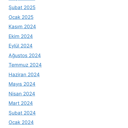
Şubat 2025
Ocak 2025
Kasım 2024
Ekim 2024
Eylül 2024
Ağustos 2024
Temmuz 2024
Haziran 2024
Mayıs 2024
Nisan 2024
Mart 2024
Şubat 2024
Ocak 2024