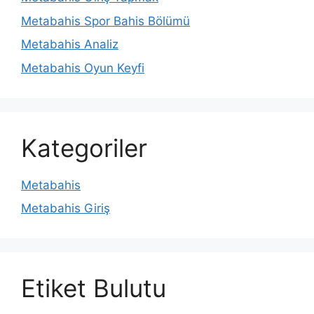
Metabahis Spor Bahis Bölümü
Metabahis Analiz
Metabahis Oyun Keyfi
Kategoriler
Metabahis
Metabahis Giriş
Etiket Bulutu