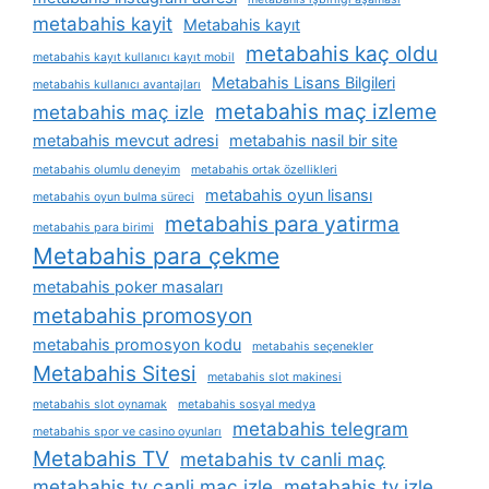
metabahis kayit
Metabahis kayıt
metabahis kaç oldu
metabahis kayıt kullanıcı kayıt mobil
Metabahis Lisans Bilgileri
metabahis kullanıcı avantajları
metabahis maç izleme
metabahis maç izle
metabahis mevcut adresi
metabahis nasil bir site
metabahis olumlu deneyim
metabahis ortak özellikleri
metabahis oyun lisansı
metabahis oyun bulma süreci
metabahis para yatirma
metabahis para birimi
Metabahis para çekme
metabahis poker masaları
metabahis promosyon
metabahis promosyon kodu
metabahis seçenekler
Metabahis Sitesi
metabahis slot makinesi
metabahis slot oynamak
metabahis sosyal medya
metabahis telegram
metabahis spor ve casino oyunları
Metabahis TV
metabahis tv canli maç
metabahis tv canli maç izle
metabahis tv izle