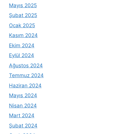
Mayıs 2025
Şubat 2025
Ocak 2025
Kasım 2024
Ekim 2024
Eylül 2024
Ağustos 2024
Temmuz 2024
Haziran 2024
Mayıs 2024
Nisan 2024
Mart 2024
Şubat 2024