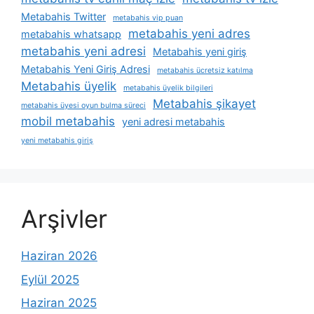
Metabahis Twitter
metabahis vip puan
metabahis yeni adres
metabahis whatsapp
metabahis yeni adresi
Metabahis yeni giriş
Metabahis Yeni Giriş Adresi
metabahis ücretsiz katılma
Metabahis üyelik
metabahis üyelik bilgileri
Metabahis şikayet
metabahis üyesi oyun bulma süreci
mobil metabahis
yeni adresi metabahis
yeni metabahis giriş
Arşivler
Haziran 2026
Eylül 2025
Haziran 2025