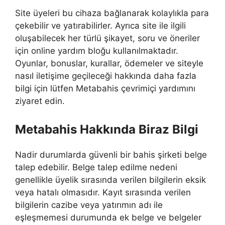
Site üyeleri bu cihaza bağlanarak kolaylıkla para
çekebilir ve yatırabilirler. Ayrıca site ile ilgili
oluşabilecek her türlü şikayet, soru ve öneriler
için online yardım bloğu kullanılmaktadır.
Oyunlar, bonuslar, kurallar, ödemeler ve siteyle
nasıl iletişime geçileceği hakkında daha fazla
bilgi için lütfen Metabahis çevrimiçi yardımını
ziyaret edin.
Metabahis Hakkında Biraz Bilgi
Nadir durumlarda güvenli bir bahis şirketi belge
talep edebilir. Belge talep edilme nedeni
genellikle üyelik sırasında verilen bilgilerin eksik
veya hatalı olmasıdır. Kayıt sırasında verilen
bilgilerin cazibe veya yatırımın adı ile
eşleşmemesi durumunda ek belge ve belgeler