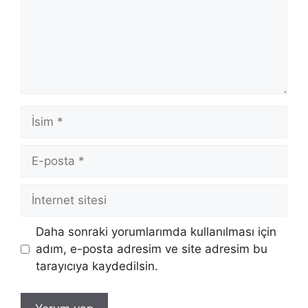
İsim
E-
posta
İnternet
sitesi
Daha sonraki yorumlarımda kullanılması için
adım, e-posta adresim ve site adresim bu
tarayıcıya kaydedilsin.