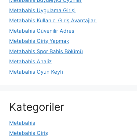
Metabahis Büyüleyici Oyunlar
Metabahis Uygulama Girişi
Metabahis Kullanıcı Giriş Avantajları
Metabahis Güvenilir Adres
Metabahis Giriş Yapmak
Metabahis Spor Bahis Bölümü
Metabahis Analiz
Metabahis Oyun Keyfi
Kategoriler
Metabahis
Metabahis Giriş