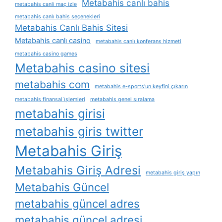
Metabahis canlı bahis
metabahis canli maç izle
metabahis canlı bahis seçenekleri
Metabahis Canlı Bahis Sitesi
Metabahis canlı casino
metabahis canlı konferans hizmeti
metabahis casino games
Metabahis casino sitesi
metabahis com
metabahis e-sports'un keyfini çıkarın
metabahis finansal i̇şlemleri
metabahis genel sıralama
metabahis girisi
metabahis giris twitter
Metabahis Giriş
Metabahis Giriş Adresi
metabahis giriş yapın
Metabahis Güncel
metabahis güncel adres
metabahis güncel adresi