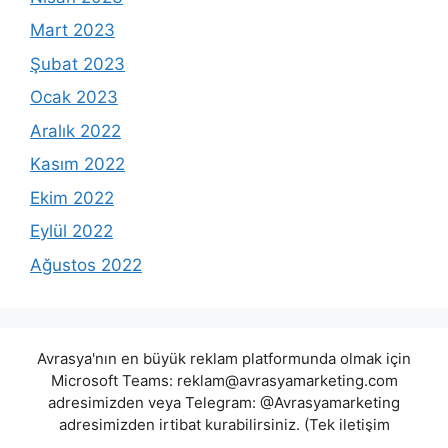
Mart 2023
Şubat 2023
Ocak 2023
Aralık 2022
Kasım 2022
Ekim 2022
Eylül 2022
Ağustos 2022
Avrasya'nın en büyük reklam platformunda olmak için
Microsoft Teams:
reklam@avrasyamarketing.com
adresimizden veya Telegram: @Avrasyamarketing
adresimizden irtibat kurabilirsiniz. (Tek iletişim
adreslerimiz teams / telegram ve mail adresimizdir.