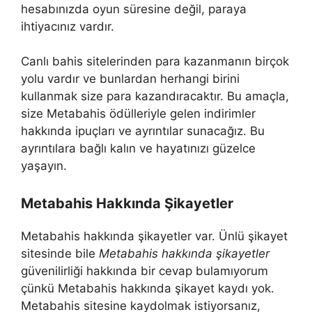
hesabınızda oyun süresine değil, paraya
ihtiyacınız vardır.
Canlı bahis sitelerinden para kazanmanın birçok
yolu vardır ve bunlardan herhangi birini
kullanmak size para kazandıracaktır. Bu amaçla,
size Metabahis ödülleriyle gelen indirimler
hakkında ipuçları ve ayrıntılar sunacağız. Bu
ayrıntılara bağlı kalın ve hayatınızı güzelce
yaşayın.
Metabahis Hakkında Şikayetler
Metabahis hakkında şikayetler var. Ünlü şikayet
sitesinde bile
Metabahis hakkında şikayetler
güvenilirliği hakkında bir cevap bulamıyorum
çünkü Metabahis hakkında şikayet kaydı yok.
Metabahis sitesine kaydolmak istiyorsanız,