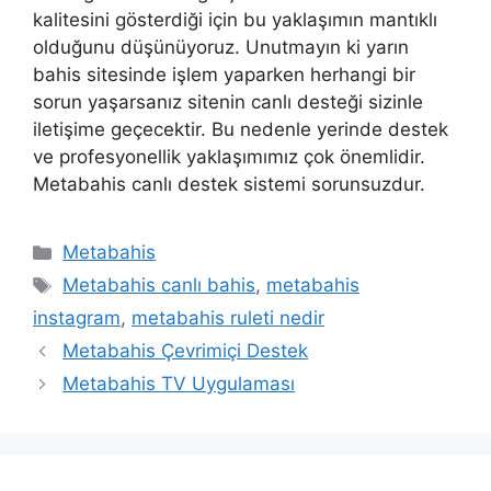
kalitesini gösterdiği için bu yaklaşımın mantıklı
olduğunu düşünüyoruz. Unutmayın ki yarın
bahis sitesinde işlem yaparken herhangi bir
sorun yaşarsanız sitenin canlı desteği sizinle
iletişime geçecektir. Bu nedenle yerinde destek
ve profesyonellik yaklaşımımız çok önemlidir.
Metabahis canlı destek sistemi sorunsuzdur.
Kategoriler
Metabahis
Etiketler
Metabahis canlı bahis
,
metabahis
instagram
,
metabahis ruleti nedir
Yazı
Metabahis Çevrimiçi Destek
dolaşımı
Metabahis TV Uygulaması