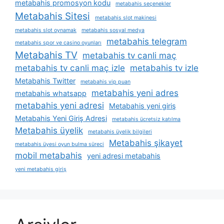
metabahis promosyon kodu
metabahis seçenekler
Metabahis Sitesi
metabahis slot makinesi
metabahis slot oynamak
metabahis sosyal medya
metabahis telegram
metabahis spor ve casino oyunları
Metabahis TV
metabahis tv canli maç
metabahis tv canli maç izle
metabahis tv izle
Metabahis Twitter
metabahis vip puan
metabahis yeni adres
metabahis whatsapp
metabahis yeni adresi
Metabahis yeni giriş
Metabahis Yeni Giriş Adresi
metabahis ücretsiz katılma
Metabahis üyelik
metabahis üyelik bilgileri
Metabahis şikayet
metabahis üyesi oyun bulma süreci
mobil metabahis
yeni adresi metabahis
yeni metabahis giriş