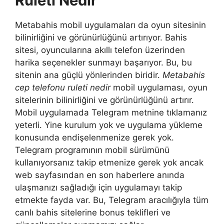
Ruleti Nedir
Metabahis mobil uygulamaları da oyun sitesinin
bilinirliğini ve görünürlüğünü artırıyor. Bahis
sitesi, oyuncularına akıllı telefon üzerinden
harika seçenekler sunmayı başarıyor. Bu, bu
sitenin ana güçlü yönlerinden biridir.
Metabahis
cep telefonu ruleti nedir
mobil uygulaması, oyun
sitelerinin bilinirliğini ve görünürlüğünü artırır.
Mobil uygulamada Telegram metnine tıklamanız
yeterli. Yine kurulum yok ve uygulama yükleme
konusunda endişelenmenize gerek yok.
Telegram programının mobil sürümünü
kullanıyorsanız takip etmenize gerek yok ancak
web sayfasından en son haberlere anında
ulaşmanızı sağladığı için uygulamayı takip
etmekte fayda var. Bu, Telegram aracılığıyla tüm
canlı bahis sitelerine bonus teklifleri ve