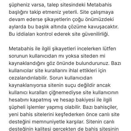
şüpheniz varsa, talep sitesindeki Metabahis
başlığını takip etmeniz yeterli. Site çalışmaya
devam ederse şikayetlerin çoğu önümüzdeki
aylarda bu başlık altında çözüme kavuşacaktır.
Bu iddiaları kontrol ederek site güvenilirliği.
Metabahis ile ilgili şikayetleri incelerken lütfen
sorunun kullanıcıdan mı yoksa siteden mi
kaynaklandığını göz önünde bulundurunuz. Bazı
kullanıcılar site kurallarını ihlal ettikleri için
cezalandırılabilir. Sorun kullanıcıdan
kaynaklanıyorsa sitenin suçu değildir ancak
kullanıcı kuralları çiğnemediyse site kullanıcının
hesabını kapatmış ve hesap bakiyesi ile ilgili
şüpheli işlemler yapmış olabilir. Bazı bahisçiler,
yeni bahis sitelerini keşfederken önce canlı site
desteğini memnuniyetle karşılar. Sitenin canlı
desteğinin kalitesi gerçekten de bahis sitesinin