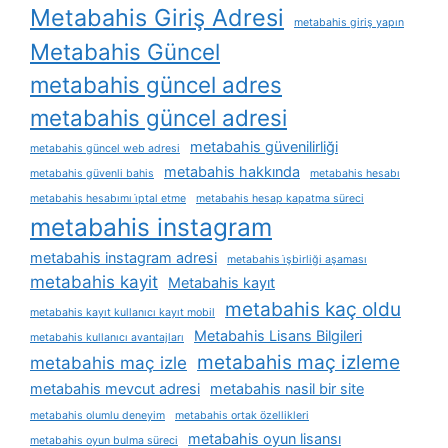
Metabahis Giriş Adresi
metabahis giriş yapın
Metabahis Güncel
metabahis güncel adres
metabahis güncel adresi
metabahis güvenilirliği
metabahis güncel web adresi
metabahis hakkında
metabahis güvenli bahis
metabahis hesabı
metabahis hesabımı i̇ptal etme
metabahis hesap kapatma süreci
metabahis instagram
metabahis instagram adresi
metabahis i̇şbirliği aşaması
metabahis kayit
Metabahis kayıt
metabahis kaç oldu
metabahis kayıt kullanıcı kayıt mobil
Metabahis Lisans Bilgileri
metabahis kullanıcı avantajları
metabahis maç izleme
metabahis maç izle
metabahis mevcut adresi
metabahis nasil bir site
metabahis olumlu deneyim
metabahis ortak özellikleri
metabahis oyun lisansı
metabahis oyun bulma süreci