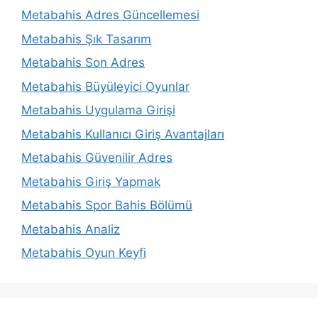
Metabahis Adres Güncellemesi
Metabahis Şık Tasarım
Metabahis Son Adres
Metabahis Büyüleyici Oyunlar
Metabahis Uygulama Girişi
Metabahis Kullanıcı Giriş Avantajları
Metabahis Güvenilir Adres
Metabahis Giriş Yapmak
Metabahis Spor Bahis Bölümü
Metabahis Analiz
Metabahis Oyun Keyfi