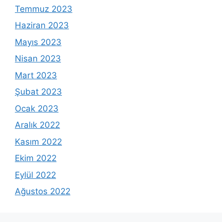
Temmuz 2023
Haziran 2023
Mayıs 2023
Nisan 2023
Mart 2023
Şubat 2023
Ocak 2023
Aralık 2022
Kasım 2022
Ekim 2022
Eylül 2022
Ağustos 2022