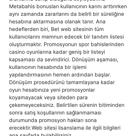
Metabahis bonusları kullanıcının karını arttırırken
aynı zamanda zararlarını da belirli bir süreliğine
hesabına aktarmasına olanak tanır. Ana
hedeflerden biri, Bet web sitesinin tüm
kullanıcılarını memnun edecek bir tanıtım listesi
oluşturmaktır. Promosyonun spor bahislerinden
casino oyunlarına kadar geniş bir listeyi
kapsaması da sevindirici. Dönüşüm aşaması,
kullanıcının hesabında bir işlemi
yapılandırmasının hemen ardından başlar.
Dönüşüm prosedürünü tamamlayana kadar
oyun hesabınıza yeni promosyonlar
koyamayacak veya siteden para
çekemeyeceksiniz. Belirtilen sürenin bitiminden
sonra satış koşullarının sağlanmaması
durumunda promosyon hakları sona
erecektir.Web sitesi lisanslama ile ilgili bilgileri
ana sayfada bulabilirsiniz.