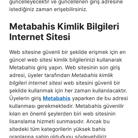
güncelleyecektir ve güncellenen giriş adresine
istediğiniz zaman erişebilirsiniz.
Metabahis Kimlik Bilgileri
Internet Sitesi
Web sitesine güvenli bir şekilde erişmek için en
güncel web sitesi kimlik bilgilerinizi kullanarak
Metabahis giriş yapın. Web sitesinin son giriş
adresi, üyeler tarafından
Metabahis kimlik
bilgileri internet sitesi
web sitesini güvenli bir
şekilde kullanmak için her zaman kullanılacaktır.
Üyelerin giriş
Metabahis
yaparken de bu adresi
kullanması gerekmektedir. Metabahis güvenilir
kılan en önemli şeylerden biri web sitesinin
lisanslama hizmeti sunmasıdır. Ancak bu
sitedeki tüm kategorilerin yüksek bahis
oranlarına sahip olduğunu söyleyebiliriz