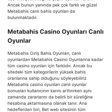
Ancak bunun yanında pek çok farklı ve güzel
Metabahis canlı bahis oyunları da
bulunmaktadır.
Metabahis Casino Oyunları Canlı
Oyunlar
Metabahis Giriş Bahis Oyunları, canlı
oyunlardan Metabahis Casino Oyunlarına kadar
tüm casino oyunları için farklıdır. Ancak bu
sitedeki tüm kategorilerin yüksek bahis
oranlarına sahip olduğunu söyleyebiliriz
Metabahis casino oyunları canlı oyunlar
bonusları kullanıcının karını arttırırken aynı
zamanda zararlarını da belirli bir süreliğine
hesabına aktarmasına olanak tanır. Ana
hedeflerden biri, Bet web sitesinin tüm