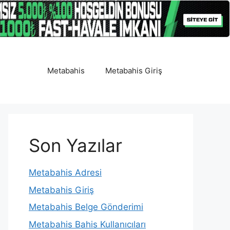
Metabahis
Metabahis Giriş
Son Yazılar
Metabahis Adresi
Metabahis Giriş
Metabahis Belge Gönderimi
Metabahis Bahis Kullanıcıları