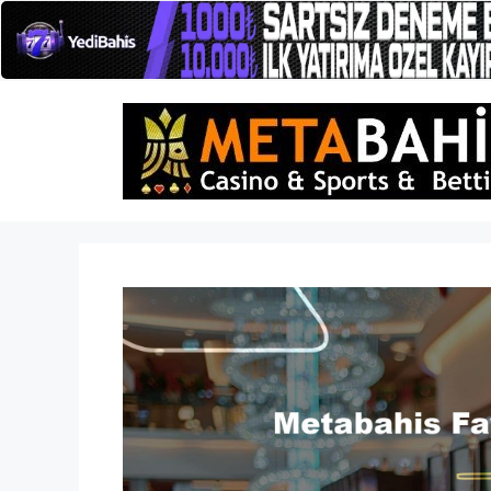
İçeriğe
atla