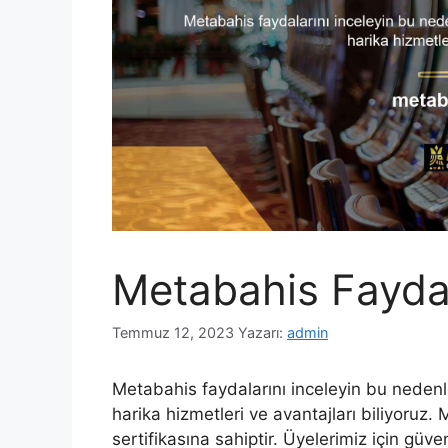
Metabahis Faydal
Temmuz 12, 2023
Yazarı:
admin
Metabahis faydalarını inceleyin bu neden
harika hizmetleri ve avantajları biliyoruz
sertifikasına sahiptir. Üyelerimiz için güven