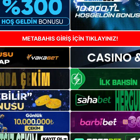
METABAHIS GİRİŞ İÇİN TIKLAYINIZ!