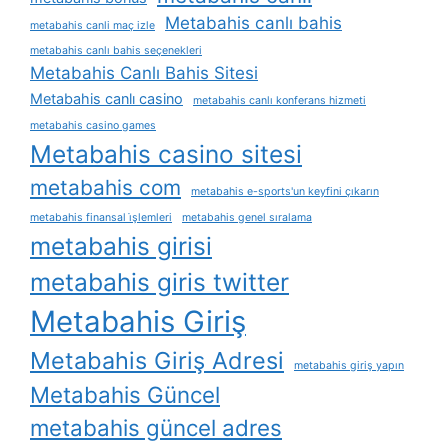
Metabahis canlı bahis
metabahis canli maç izle
metabahis canlı bahis seçenekleri
Metabahis Canlı Bahis Sitesi
Metabahis canlı casino
metabahis canlı konferans hizmeti
metabahis casino games
Metabahis casino sitesi
metabahis com
metabahis e-sports'un keyfini çıkarın
metabahis finansal i̇şlemleri
metabahis genel sıralama
metabahis girisi
metabahis giris twitter
Metabahis Giriş
Metabahis Giriş Adresi
metabahis giriş yapın
Metabahis Güncel
metabahis güncel adres