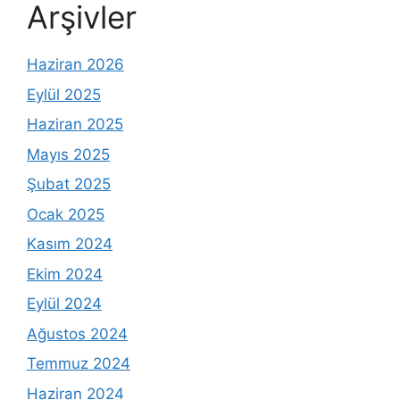
Arşivler
Haziran 2026
Eylül 2025
Haziran 2025
Mayıs 2025
Şubat 2025
Ocak 2025
Kasım 2024
Ekim 2024
Eylül 2024
Ağustos 2024
Temmuz 2024
Haziran 2024