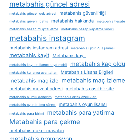
metabahis güncel adresi
metabahis güvenilirliği
metabahis güncel web adresi
metabahis hakkında
metabahis güvenli bahis
metabahis hesabı
metabahis hesabımı i̇ptal etme
metabahis hesap kapatma süreci
metabahis instagram
metabahis instagram adresi
metabahis i̇şbirliği aşaması
metabahis kayit
Metabahis kayıt
metabahis kaç oldu
metabahis kayıt kullanıcı kayıt mobil
Metabahis Lisans Bilgileri
metabahis kullanıcı avantajları
metabahis maç izleme
metabahis maç izle
metabahis mevcut adresi
metabahis nasil bir site
metabahis olumlu deneyim
metabahis ortak özellikleri
metabahis oyun lisansı
metabahis oyun bulma süreci
metabahis para yatirma
metabahis para birimi
Metabahis para çekme
metabahis poker masaları
metabahis promosyon