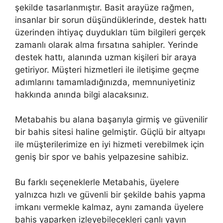
şekilde tasarlanmıştır. Basit arayüze rağmen,
insanlar bir sorun düşündüklerinde, destek hattı
üzerinden ihtiyaç duydukları tüm bilgileri gerçek
zamanlı olarak alma fırsatına sahipler. Yerinde
destek hattı, alanında uzman kişileri bir araya
getiriyor. Müşteri hizmetleri ile iletişime geçme
adımlarını tamamladığınızda, memnuniyetiniz
hakkında anında bilgi alacaksınız.
Metabahis bu alana başarıyla girmiş ve güvenilir
bir bahis sitesi haline gelmiştir. Güçlü bir altyapı
ile müşterilerimize en iyi hizmeti verebilmek için
geniş bir spor ve bahis yelpazesine sahibiz.
Bu farklı seçeneklerle Metabahis, üyelere
yalnızca hızlı ve güvenli bir şekilde bahis yapma
imkanı vermekle kalmaz, aynı zamanda üyelere
bahis yaparken izleyebilecekleri canlı yayın