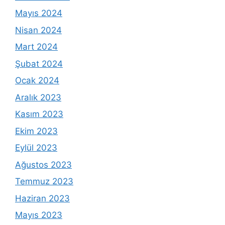
Mayıs 2024
Nisan 2024
Mart 2024
Şubat 2024
Ocak 2024
Aralık 2023
Kasım 2023
Ekim 2023
Eylül 2023
Ağustos 2023
Temmuz 2023
Haziran 2023
Mayıs 2023