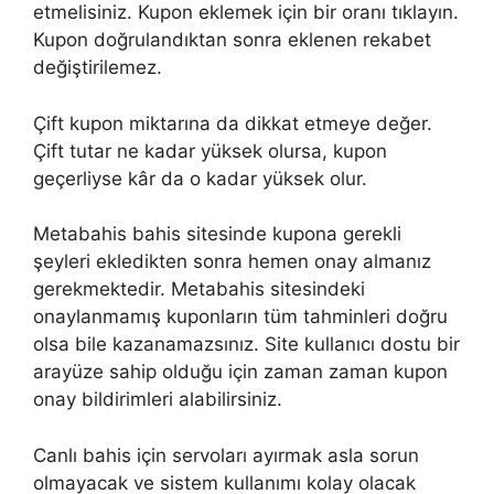
etmelisiniz. Kupon eklemek için bir oranı tıklayın.
Kupon doğrulandıktan sonra eklenen rekabet
değiştirilemez.
Çift kupon miktarına da dikkat etmeye değer.
Çift tutar ne kadar yüksek olursa, kupon
geçerliyse kâr da o kadar yüksek olur.
Metabahis bahis sitesinde kupona gerekli
şeyleri ekledikten sonra hemen onay almanız
gerekmektedir. Metabahis sitesindeki
onaylanmamış kuponların tüm tahminleri doğru
olsa bile kazanamazsınız. Site kullanıcı dostu bir
arayüze sahip olduğu için zaman zaman kupon
onay bildirimleri alabilirsiniz.
Canlı bahis için servoları ayırmak asla sorun
olmayacak ve sistem kullanımı kolay olacak