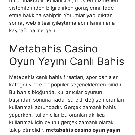
bulunmaktadır. Kullanıcılar, müşteri hizmetleri
sistemlerinden bilgi alırken görüşlerini ifade
etme hakkına sahiptir. Yorumlar yapıldıktan
sonra, web sitesi iyileştirme adımlarının ana
kaynağı haline gelir.
Metabahis Casino
Oyun Yayını Canlı Bahis
Metabahis canlı bahis fırsatları, spor bahisleri
kategorisinde en popüler seçeneklerden biridir.
Bu bahis bloğunda, kullanıcılar oyunun
başından sonuna kadar sürekli değişen oranları
kullanmak zorundadır. Gerçek zamanlı bahis
yaparken, kullanıcılar bu oranları akıllıca
kullanmak için oyunu gerçek zamanlı olarak
takip etmelidir.
metabahis casino oyun yayını