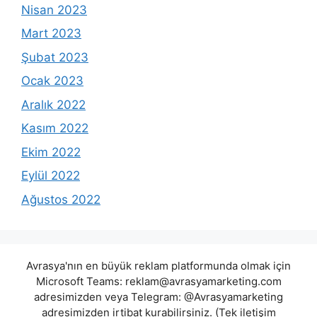
Nisan 2023
Mart 2023
Şubat 2023
Ocak 2023
Aralık 2022
Kasım 2022
Ekim 2022
Eylül 2022
Ağustos 2022
Avrasya'nın en büyük reklam platformunda olmak için
Microsoft Teams:
reklam@avrasyamarketing.com
adresimizden veya Telegram: @Avrasyamarketing
adresimizden irtibat kurabilirsiniz. (Tek iletişim