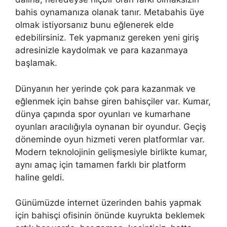
bahis oynamanıza olanak tanır. Metabahis üye
olmak istiyorsanız bunu eğlenerek elde
edebilirsiniz. Tek yapmanız gereken yeni giriş
adresinizle kaydolmak ve para kazanmaya
başlamak.
Dünyanın her yerinde çok para kazanmak ve
eğlenmek için bahse giren bahisçiler var. Kumar,
dünya çapında spor oyunları ve kumarhane
oyunları aracılığıyla oynanan bir oyundur. Geçiş
döneminde oyun hizmeti veren platformlar var.
Modern teknolojinin gelişmesiyle birlikte kumar,
aynı amaç için tamamen farklı bir platform
haline geldi.
Günümüzde internet üzerinden bahis yapmak
için bahisçi ofisinin önünde kuyrukta beklemek