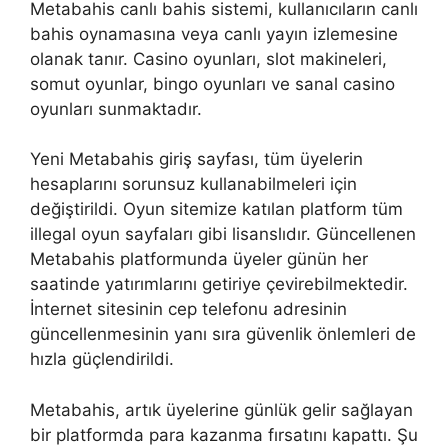
Metabahis canlı bahis sistemi, kullanıcıların canlı
bahis oynamasına veya canlı yayın izlemesine
olanak tanır. Casino oyunları, slot makineleri,
somut oyunlar, bingo oyunları ve sanal casino
oyunları sunmaktadır.
Yeni Metabahis giriş sayfası, tüm üyelerin
hesaplarını sorunsuz kullanabilmeleri için
değiştirildi. Oyun sitemize katılan platform tüm
illegal oyun sayfaları gibi lisanslıdır. Güncellenen
Metabahis platformunda üyeler günün her
saatinde yatırımlarını getiriye çevirebilmektedir.
İnternet sitesinin cep telefonu adresinin
güncellenmesinin yanı sıra güvenlik önlemleri de
hızla güçlendirildi.
Metabahis, artık üyelerine günlük gelir sağlayan
bir platformda para kazanma fırsatını kapattı. Şu