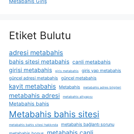
Metabahis Giriş
Etiket Bulutu
adresi metabahis
bahis sitesi metabahis
canli metabahis
girisi metabahis
giris yap metabahis
giris metabahis
güncel adresi metabahis
güncel metabahis
kayit metabahis
Metabahis
metabahis adres bilgileri
metabahis adresi
metabahis altyapısı
Metabahis bahis
Metabahis bahis sitesi
metabahis bağlantı sorunu
metabahis bahis sitesi hakkında
metabahis canli
metabahis bonus