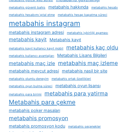
metabahis güncel web adresi
metabahis hakkında
metabahis güvenli bahis
metabahis hesabı
metabahis hesabımı i̇ptal etme
metabahis hesap kapatma süreci
metabahis instagram
metabahis instagram adresi
metabahis i̇şbirliği aşaması
metabahis kayit
Metabahis kayıt
metabahis kaç oldu
metabahis kayıt kullanıcı kayıt mobil
Metabahis Lisans Bilgileri
metabahis kullanıcı avantajları
metabahis maç izleme
metabahis maç izle
metabahis mevcut adresi
metabahis nasil bir site
metabahis olumlu deneyim
metabahis ortak özellikleri
metabahis oyun lisansı
metabahis oyun bulma süreci
metabahis para yatirma
metabahis para birimi
Metabahis para çekme
metabahis poker masaları
metabahis promosyon
metabahis promosyon kodu
metabahis seçenekler