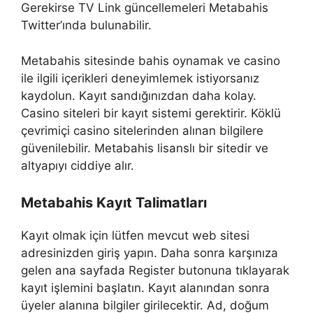
Gerekirse TV Link güncellemeleri Metabahis
Twitter’ında bulunabilir.
Metabahis sitesinde bahis oynamak ve casino
ile ilgili içerikleri deneyimlemek istiyorsanız
kaydolun. Kayıt sandığınızdan daha kolay.
Casino siteleri bir kayıt sistemi gerektirir. Köklü
çevrimiçi casino sitelerinden alınan bilgilere
güvenilebilir. Metabahis lisanslı bir sitedir ve
altyapıyı ciddiye alır.
Metabahis Kayıt Talimatları
Kayıt olmak için lütfen mevcut web sitesi
adresinizden giriş yapın. Daha sonra karşınıza
gelen ana sayfada Register butonuna tıklayarak
kayıt işlemini başlatın. Kayıt alanından sonra
üyeler alanına bilgiler girilecektir. Ad, doğum