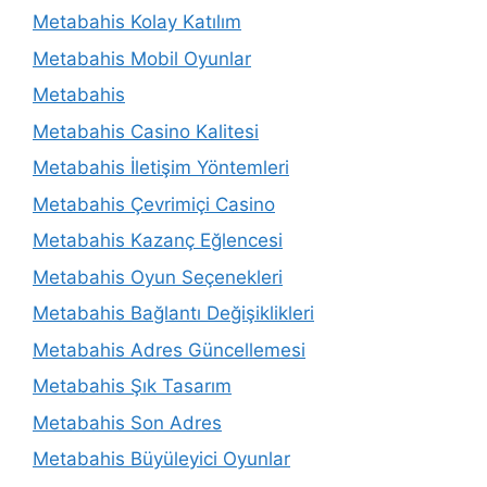
Metabahis Kolay Katılım
Metabahis Mobil Oyunlar
Metabahis
Metabahis Casino Kalitesi
Metabahis İletişim Yöntemleri
Metabahis Çevrimiçi Casino
Metabahis Kazanç Eğlencesi
Metabahis Oyun Seçenekleri
Metabahis Bağlantı Değişiklikleri
Metabahis Adres Güncellemesi
Metabahis Şık Tasarım
Metabahis Son Adres
Metabahis Büyüleyici Oyunlar