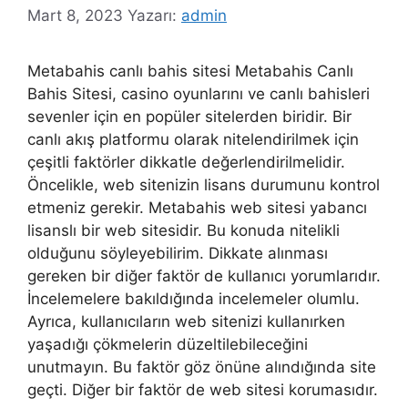
Mart 8, 2023
Yazarı:
admin
Metabahis canlı bahis sitesi Metabahis Canlı
Bahis Sitesi, casino oyunlarını ve canlı bahisleri
sevenler için en popüler sitelerden biridir. Bir
canlı akış platformu olarak nitelendirilmek için
çeşitli faktörler dikkatle değerlendirilmelidir.
Öncelikle, web sitenizin lisans durumunu kontrol
etmeniz gerekir. Metabahis web sitesi yabancı
lisanslı bir web sitesidir. Bu konuda nitelikli
olduğunu söyleyebilirim. Dikkate alınması
gereken bir diğer faktör de kullanıcı yorumlarıdır.
İncelemelere bakıldığında incelemeler olumlu.
Ayrıca, kullanıcıların web sitenizi kullanırken
yaşadığı çökmelerin düzeltilebileceğini
unutmayın. Bu faktör göz önüne alındığında site
geçti. Diğer bir faktör de web sitesi korumasıdır.