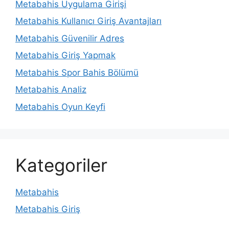
Metabahis Uygulama Girişi
Metabahis Kullanıcı Giriş Avantajları
Metabahis Güvenilir Adres
Metabahis Giriş Yapmak
Metabahis Spor Bahis Bölümü
Metabahis Analiz
Metabahis Oyun Keyfi
Kategoriler
Metabahis
Metabahis Giriş