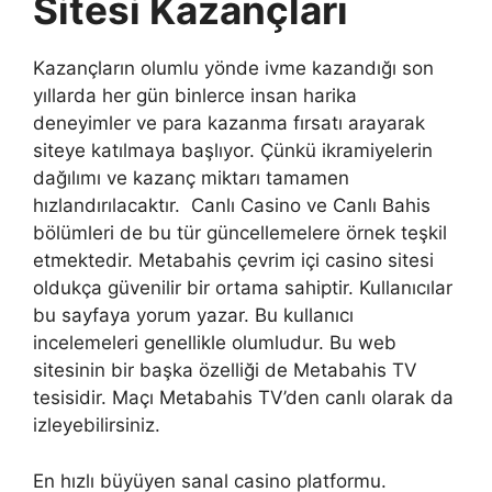
Sitesi Kazançları
Kazançların olumlu yönde ivme kazandığı son
yıllarda her gün binlerce insan harika
deneyimler ve para kazanma fırsatı arayarak
siteye katılmaya başlıyor. Çünkü ikramiyelerin
dağılımı ve kazanç miktarı tamamen
hızlandırılacaktır. Canlı Casino ve Canlı Bahis
bölümleri de bu tür güncellemelere örnek teşkil
etmektedir. Metabahis çevrim içi casino sitesi
oldukça güvenilir bir ortama sahiptir. Kullanıcılar
bu sayfaya yorum yazar. Bu kullanıcı
incelemeleri genellikle olumludur. Bu web
sitesinin bir başka özelliği de Metabahis TV
tesisidir. Maçı Metabahis TV’den canlı olarak da
izleyebilirsiniz.
En hızlı büyüyen sanal casino platformu.