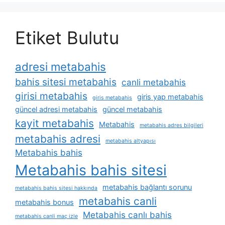
Etiket Bulutu
adresi metabahis
bahis sitesi metabahis
canli metabahis
girisi metabahis
giris yap metabahis
giris metabahis
güncel adresi metabahis
güncel metabahis
kayit metabahis
Metabahis
metabahis adres bilgileri
metabahis adresi
metabahis altyapısı
Metabahis bahis
Metabahis bahis sitesi
metabahis bağlantı sorunu
metabahis bahis sitesi hakkında
metabahis canli
metabahis bonus
Metabahis canlı bahis
metabahis canli maç izle