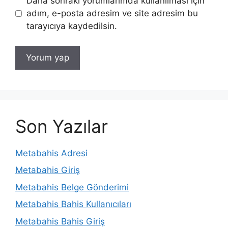
Daha sonraki yorumlarımda kullanılması için
adım, e-posta adresim ve site adresim bu
tarayıcıya kaydedilsin.
Son Yazılar
Metabahis Adresi
Metabahis Giriş
Metabahis Belge Gönderimi
Metabahis Bahis Kullanıcıları
Metabahis Bahis Giriş