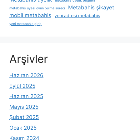
metabahis üyelik bilgileri
Metabahis şikayet
metabahis üyesi oyun bulma süreci
mobil metabahis
yeni adresi metabahis
yeni metabahis giriş
Arşivler
Haziran 2026
Eylül 2025
Haziran 2025
Mayıs 2025
Şubat 2025
Ocak 2025
Kasım 2024