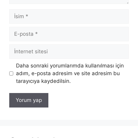
İsim
E-
posta
İnternet
sitesi
Daha sonraki yorumlarımda kullanılması için
adım, e-posta adresim ve site adresim bu
tarayıcıya kaydedilsin.