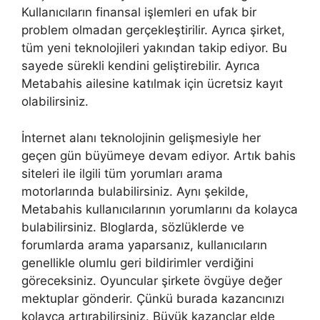
Kullanıcıların finansal işlemleri en ufak bir
problem olmadan gerçekleştirilir. Ayrıca şirket,
tüm yeni teknolojileri yakından takip ediyor. Bu
sayede sürekli kendini geliştirebilir. Ayrıca
Metabahis ailesine katılmak için ücretsiz kayıt
olabilirsiniz.
İnternet alanı teknolojinin gelişmesiyle her
geçen gün büyümeye devam ediyor. Artık bahis
siteleri ile ilgili tüm yorumları arama
motorlarında bulabilirsiniz. Aynı şekilde,
Metabahis kullanıcılarının yorumlarını da kolayca
bulabilirsiniz. Bloglarda, sözlüklerde ve
forumlarda arama yaparsanız, kullanıcıların
genellikle olumlu geri bildirimler verdiğini
göreceksiniz. Oyuncular şirkete övgüye değer
mektuplar gönderir. Çünkü burada kazancınızı
kolayca artırabilirsiniz. Büyük kazançlar elde