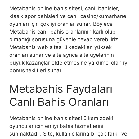
Metabahis online bahis sitesi, canlı bahisler,
klasik spor bahisleri ve canlı casino/kumarhane
oyunları için çok iyi oranlar sunar. Böylece
Metabahis canlı bahis oranlarının karlı olup
olmadığı sorusuna güvenle cevap verebiliriz.
Metabahis web sitesi ülkedeki en yüksek
oranları sunar ve site ayrıca site üyelerinin
büyük kazançlar elde etmesine yardımcı olan iyi
bonus teklifleri sunar.
Metabahis Faydaları
Canlı Bahis Oranları
Metabahis online bahis sitesi ülkemizdeki
oyuncular için en iyi bahis hizmetlerini
sunmaktadır. Site, kullanıcılarına birçok farklı ve