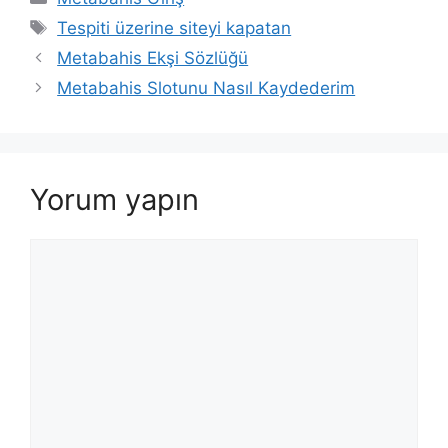
Etiketler
Tespiti üzerine siteyi kapatan
Yazı
Metabahis Ekşi Sözlüğü
dolaşımı
Metabahis Slotunu Nasıl Kaydederim
Yorum yapın
Yorum