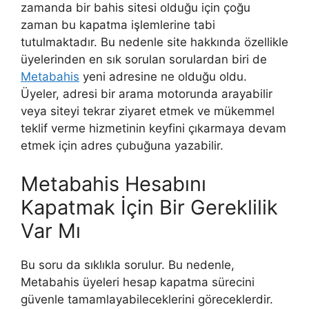
zamanda bir bahis sitesi olduğu için çoğu
zaman bu kapatma işlemlerine tabi
tutulmaktadır. Bu nedenle site hakkında özellikle
üyelerinden en sık sorulan sorulardan biri de
Metabahis
yeni adresine ne olduğu oldu.
Üyeler, adresi bir arama motorunda arayabilir
veya siteyi tekrar ziyaret etmek ve mükemmel
teklif verme hizmetinin keyfini çıkarmaya devam
etmek için adres çubuğuna yazabilir.
Metabahis Hesabını
Kapatmak İçin Bir Gereklilik
Var Mı
Bu soru da sıklıkla sorulur. Bu nedenle,
Metabahis üyeleri hesap kapatma sürecini
güvenle tamamlayabileceklerini göreceklerdir.