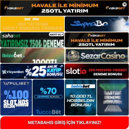
×
METABAHIS GİRİŞ İÇİN TIKLAYINIZ!