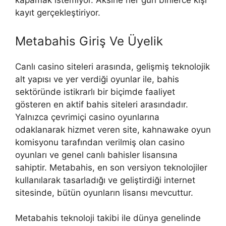
kapamak istemiyor. Aksine her gün binlerce kişi
kayıt gerçekleştiriyor.
Metabahis Giriş Ve Üyelik
Canlı casino siteleri arasında, gelişmiş teknolojik
alt yapısı ve yer verdiği oyunlar ile, bahis
sektöründe istikrarlı bir biçimde faaliyet
gösteren en aktif bahis siteleri arasındadır.
Yalnızca çevrimiçi casino oyunlarına
odaklanarak hizmet veren site, kahnawake oyun
komisyonu tarafından verilmiş olan casino
oyunları ve genel canlı bahisler lisansına
sahiptir. Metabahis, en son versiyon teknolojiler
kullanılarak tasarladığı ve geliştirdiği internet
sitesinde, bütün oyunların lisansı mevcuttur.
Metabahis teknoloji takibi ile dünya genelinde