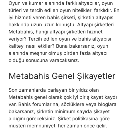
Oyun ve kumar alanında farklı altyapılar, oyun
türleri ve tercih edilen oyun nitelikleri farklıdır. En
iyi hizmeti veren bahis şirketi, şirketin altyapısı
hakkında uzun uzun konuştu. Altyapı şirketleri
Metabahis, hangi altyapı şirketleri hizmet
veriyor? Tercih edilen oyun ve bahis altyapısı
kaliteyi nasıl etkiler? Buna bakarsanız, oyun
alanında meşhur olmuş birden fazla altyapı
olduğu sonucuna varacaksınız.
Metabahis Genel Şikayetler
Son zamanlarda parlayan bir yıldız olan
Metabahis genel olarak çok iyi bir şikayet kaydı
var. Bahis forumlarına, sözlüklere veya bloglara
bakarsanız, şirketin minimum sayıda şikayet
aldığını göreceksiniz. Şirket politikasına göre
müşteri memnuniyeti her zaman önce gelir.